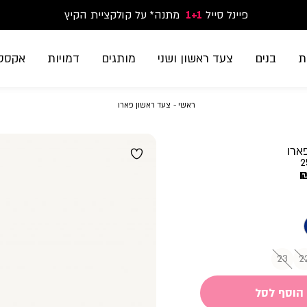
פיינל סייל
1+1
נעלי ספורט וסניקרס זוג שני החל מ-59.90
מתנה* על קולקציית הקיץ
משלוח חינם בקנייה מעל 299₪ | זמני אספקה עד 5 ימי עסקים
ת
בנים
צעד ראשון ושני
מותגים
דמויות
אקססו
ראשי
צעד
ראשי
צעד ראשון פארו
ראשון
פארו
ארו
2
23
2
הוסף לסל