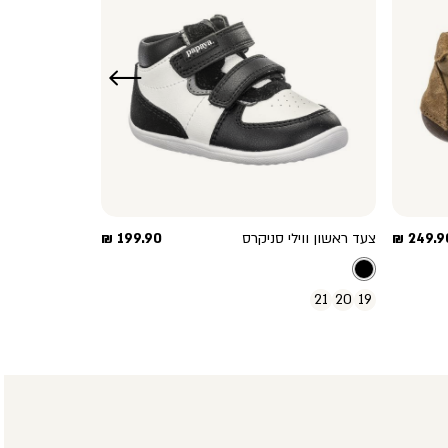
שמאלה
חיר
מחיר
249.90
צעד ראשון ווילי סניקרס
199.90 ₪
וצר
מוצר
21
20
19