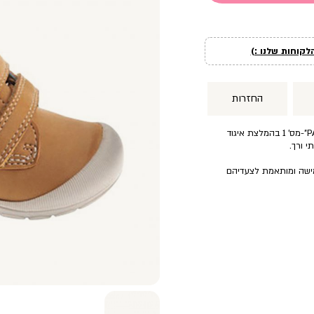
לקוחות שלנו :)
החזרות
נעלי צעד ראשון מבית המותג ”PABLOSKY”-מס’ 1 בהמלצת איגוד
י ורך.
מישה ומותאמת לצעדיהם