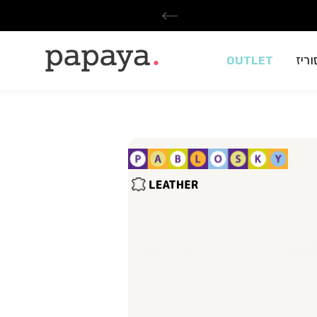
ריז
OUTLET