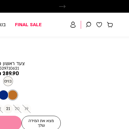
FINAL SALE
בנו
צעד ראשון פ
529710621
מחיר
289.90 ₪
מוצר
בנים
2
21
20
19
מצא את המידה
שלך