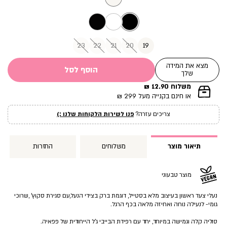
23
22
21
20
19
מצא את המידה
הוסף לסל
שלך
משלוח 12.90 ₪
|
או חינם בקנייה מעל 299 ₪
תומך
מכירה
צריכים עזרה?
פנו לשירות הלקוחות שלנו :)
עמוד
מוצר
(12)
תיאור מוצר
משלוחים
החזרות
מוצר טבעוני
נעלי צעד ראשון בעיצוב מלא בסטייל, דוגמת ברק בצידי הנעל,עם סגירת סקוץ’ ,שרוכי
גומי- לנעילה נוחה ואחיזה מלאה בכף הרגל.
סוליה קלה וגמישה במיוחד, יחד עם רפידת הבייבי ג’ל הייחודית של פפאיה.