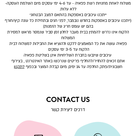
משלוח לאחת מחנויות רשת פפאיה - עד 4-6 ימי עסקים מיום השלמת העסקה-
ללא עלות.
ייתכנו עיכובים באספקות בהתאם למצב הבטחוני
(ייתכנו עיכובים באספקות בחודש נובמבר, לפני חגים ובתחילת כל עונה קיץ/חורף
בהם יש עומס חריג של הזמנות)
הלקוח אינו נדרש להמתין בבית מעבר לחלון זמן סביר שנמסר מראש למסירת
המשלוח
פפאיה עושה את כל המאמצים ללקט ולהוציא את החבילות למשלוח לבית
הלקוח עד 3-5 ימי עסקים
עיכובים שינבעו בחברת השליחויות אינן בשליטת פפאיה
אתם זכאים להחזיר/להחליף פריטים שנרכשו באתר האינטרנט , בצירוף
חשבונית/פתק החלפה עד 14 ימים, מיום קבלת המוצר ובכפוף
לתקנון
CONTACT US
דרכים ליצירת קשר
|
שליחת
|
שליחת
הודעת
שליחת
מייל
שליחת
הודעת
WHATSAPP
מייל
|
|