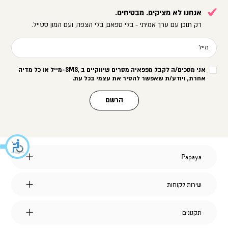
אנחנו לא מציקים. מבטיחים.
רק תוכן עם ערך אמיתי - בלי ספאם, בלי הצפה, ועם המון סטייל.
מייל
אני מסכים/ה לקבל מפפאיה מסרים שיווקיים ב
-SMS,
מייל או כל מדיה
אחרת, ויודע/ת שאפשר להסיר את עצמי בכל עת
.
הרשם
Papaya
Papaya
אודות
מועדון לקוחות
שירות
שירות לקוחות
הצהרת נגישות
לקוחות
דברו איתנו
אחריות על מוצרי החברה
שאלות ותשובות
דרושים
תקנונים
תקנונים
משלוחים
תקנון אתר
החלפות והחזרות