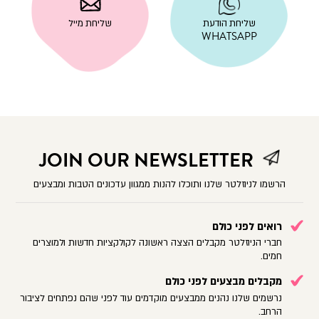
|
whatsapp
שליחת
שליחת
contact
|
שליחת הודעת
שליחת מייל
הודעת
מייל
us
contact
WHATSAPP
|
whatsapp
(23)
us
contact
|
(23)
us
contact
(23)
us
(23)
JOIN OUR NEWSLETTER
הרשמו לניוזלטר שלנו ותוכלו להנות ממגוון עדכונים הטבות ומבצעים
רואים לפני כולם
חברי הניוזלטר מקבלים הצצה ראשונה לקולקציות חדשות ולמוצרים
חמים.
מקבלים מבצעים לפני כולם
נרשמים שלנו נהנים ממבצעים מוקדמים עוד לפני שהם נפתחים לציבור
הרחב.