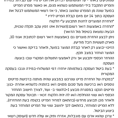
שמופיעים באתר - על המשתמש לבדוק את הפריט מיד עם קבלתו. במידה
והפריט התקבל בידי המשתמש כשהוא פגום, או כאשר מפרט הפריט
בפועל שונה מן המפרט שהוצג באתר, כי אז רשאי המשתמש לבטל את
העסקה בתוך 14 יום מיום קבלת הפריט לידיו *
*החזרת המוצרים לחנות תתבצע ע"י הלקוח
*החזרה באמצעות דואר רשום:(השירות אינו זמין עקב תקלה טכנית,
הבעיה נמצאת בטיפול מול הדואר)
ניתן לבצע החזרת מוצרים גם באמצעות דואר רשום לכתובת: אגוז 10,
פארק תעשיות חבל מודיעין.
הזיכוי יבוצע רק לאחר קבלת המוצר בפועל, ולאחר בדיקה ואישור כי
המוצר הוחזר במצב תקין.
ההחזר הכספי יתבצע אך ורק לאמצעי התשלום המקורי שבו בוצעה
העסקה
* בעת ביטול העסקה בשלמותה יוחזרו דמי המשלוח-במידה ונגבו בעסקה
המקורית
*במקרה של החזרת פריט שנרכש במבצע שהיה מותנה ברכישת פריטים
נוספים ו/או ברכישה מעל סכום מסוים ו/או בהתניה כלשהיא אחרת -כגון:
פריטים הנקנו במסגרת מבצע 1+1\השני ב- ועוד, לצורך חישוב ההחזר
הכספי ו/או שווי ההחלפה ו/או לה יהיה הלקוח זכאי - תבוטל עסקת המקור
ולאחר מכן תבוצע מחדש-(בהתאם למחיר הפריט בקופה בעת ההחזרה),
ללא הפריט המוחזר, בהתאם לכך יחושב שווי של הפריט המוחזר בעת
ביצוע הביטול.
* צרכן שהוא אדם עם מוגבלות, אזרח ותיק או עולה חדש (העוסק רשאי