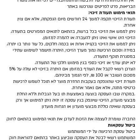
*אין החלפה/החזרה של הלבשה תחתונה/בגדי ים לפי הוראות משרד
הבריאות, פרט לפריטים שנרכשו באתר
תנאי מימוש תעודת זיכוי:
תעודת הזיכוי תקפה למשך 24 חודשים מיום הנפקתה, אלא אם צוין
אחרת.
ניתן לממש את הזיכוי בכל ברשת, בהתאם לתנאים המפורטים בתעודה.
הזיכוי הינו אישי ואינו ניתן להעברה או להמרה למזומן.
ניתן לממש את הזיכוי בקנייה אחת או בכמה חלקים, כל עוד נותר בו יתרה.
במידה וסכום הרכישה נמוך מערך הזיכוי, היתרה תישמר לשימוש עתידי
במסגרת תוקף התעודה.
לא יינתן עודף או זיכוי כספי בגין מימוש חלקי של התעודה.
הצרכן רשאי לקבל את העודף במזומן אם היתרה בזיכוי לא עולה על 5%
מסכום השובר או 100 ₪, לפי הנמוך מביניהם.
תעודת זיכוי שהונפקה בעקבות החזרת מוצר לא תוכל לשמש לרכישת
כרטיסי מתנה, אלא אם נאמר אחרת.
.במקרה שבו העסקה בוצעה באמצעות תו בעל הגבלות וללא החלת
מבצעי מועדון, הזיכוי שיונפק בגין עסקה זו יהיה ניתן למימוש אך ורק
בעסקה שאינה כוללת מבצעי מועדון או הנחות מועדון
החברה שומרת לעצמה את הזכות לעדכן את תנאי המימוש בהתאם לחוק
ביטול עסקאות
ביטול עסקת הרכישה על ידי המשתמש
המשתמש רשאי לבטל את העסקה שביצע באתר בהתאם להוראות חוק