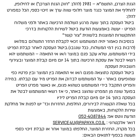
הגנת הצרכן, התשמ"א – 1981 (להלן: "חוק הגנת הצרכן") או לחילופין,
להחליף את המוצר כנגד מוצר חלופי שווה ערך או זיכוי כספי, הכל כמפורט
להלן:
ביטול העסקה בתוך שעה מרגע השלמת הרכישה באתר ולפני משלוח
הפריט - יעשה באמצעות הודעת ביטול לשירות הלקוחות בדרכי
ההתקשרות המוצגות בלשונית “צור קשר”
בנסיבות כאמור יהיה המשתמש זכאי לקבלת החזר התשלום במלואו
(לרבות בגין דמי המשלוח, ככל שנגבו).ביטול העסקה לאחר קבלת הפריט
בידי המשתמש, שלא עקב פגם במוצר ו/או אי התאמה – המשתמש יהא
רשאי לבטל את עסקת הרכישה בתוך 14 יום מיום קבלת המוצר ובצירוף
חשבונית העסקה
ביטול העסקה כתוצאה מפגם ו/או אי התאמה בין המוצר ובין פרטיו כפי
שמופיעים באתר - על המשתמש לבדוק את הפריט מיד עם קבלתו. במידה
והפריט התקבל בידי המשתמש כשהוא פגום, או כאשר מפרט הפריט
בפועל שונה מן המפרט שהוצג באתר, כי אז רשאי המשתמש לבטל את
העסקה בתוך 14 יום מיום קבלת הפריט לידיו
בכל שאלה הקשורה לבירורים, החלפות, החזרות וכד' יש לפנות אל מחלקת
שירות הלקוחות, באמצעות
הודעת ווטס אפ:
052-4087844
דואר אלקטרוני :
SERVICE4U@PAPAYA.CO.IL
בכל מקרה, החזרת המוצר, החלפתו במוצר אחר או קבלת זיכוי כספי
תעשה בכפוף לתנאים הבאים: