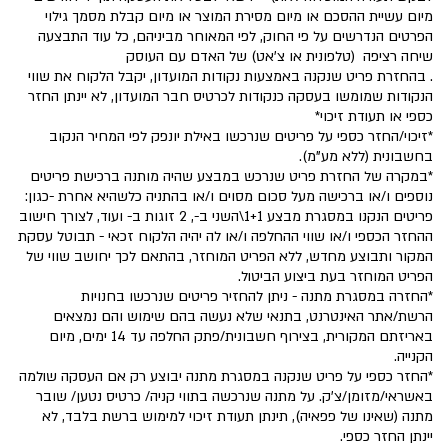
מיום עשיית ההסכם או מיום מסירת המוצר או מיום קבלת מסמך גילוי
הפרטים הנדרשים על פי החוק, לפי המאוחר מביניהם, כל עוד התבצעה
שיחה רציפה (טלפונית או צ'אט) של האדם עם העוסק
. בהחזרת פריט שנקנה באמצעות נקודות המועדון, יקבל הלקוח את שווי
הנקודות שמומשו בעסקה כנקודות לכרטיס חבר המועדון, לא יינתן החזר
כספי או תעודת זיכוי*
*זיכוי/החזר כספי על פריטים שנרכשו באילת יונפק לפי המחיר הנקוב
בחשבונית (ללא מע"מ).
*במקרה של החזרת פריט שנרכש במבצע שהיה מותנה ברכישת פריטים
נוספים ו/או ברכישה מעל סכום מסוים ו/או בהתניה כלשהיא אחרת -כגון:
פריטים הנקנו במסגרת מבצע 1+1\השני ב-, 2 זוגות ב- ועוד, לצורך חישוב
ההחזר הכספי ו/או שווי ההחלפה ו/או לה יהיה הלקוח זכאי - תבוטל עסקת
המקור ותבוצע מחדש, ללא הפריט המוחזר, בהתאם לכך יחושב שווי של
הפריט המוחזר בעת ביצוע הביטול.
*החזרה במסגרת מתנה - ניתן להחזיר פריטים שנרכשו בחנויות
הרשת/אתר האינטרנט, בתנאי שלא נעשה בהם שימוש והם נמצאים
באריזתם המקורית, בצירוף חשבונית/פתק החלפה עד 14 ימים, מיום
הקנייה.
*החזר כספי על פריט שנקנה במסגרת מתנה יבוצע רק אם העסקה שולמה
באשראי/מזומן/צ'ק. על מתנה שנרכשה בתווי קניה/ כרטיס נטען/ שובר
מתנה (שאינו של פפאיה), תינתן תעודת זיכוי למימוש ברשת בלבד, לא
יינתן החזר כספי.