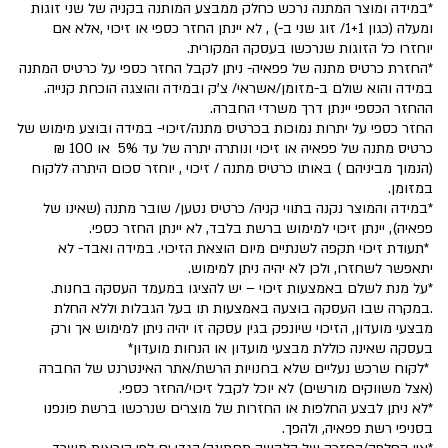
*במידה ומוצר המתנה נרכש כחלק ממבצע המותנה בקניה של שני זוגות
ומעלה (כגון 1+1/ זוג שני ב-) , לא יינתן החזר כספי או זיכוי ,אלא אם
יוחזרו כל הזוגות שנרכשו בעסקה המקורית.
*החזרת כרטיס מתנה של פפאיה- ניתן לקבל החזר כספי על כרטיס המתנה
במידה והוא שולם ב-מזומן/אשראי/ צ'ק ובמידה והוצגה הוכחת קנייה.
ההחזר הכספי יינתן דרך משרדי החברה.
החזר כספי על יתרות נמוכות בכרטיס מתנה/זיכוי- במידה ובוצע מימוש של
כרטיס מתנה של פפאיה או זיכוי ונותרה יתרה של עד 5% או 100 ₪
(הנמוך מביניהם ) באותו כרטיס מתנה / זיכוי , יוחזר סכום היתרה ללקוח
במזומן.
*במידה והמוצר נקנה בתווי קניה/ כרטיס נטען/ שובר מתנה (שאינו של
פפאיה), יינתן זיכוי למימוש ברשת בלבד, לא יינתן החזר כספי.
*תעודת זיכוי תקפה לשנתיים מיום הוצאת הזיכוי. במידה ואבד- לא
יתאפשר לשחזרו, ולכן לא יהיה ניתן למימוש.
*על מנת לשלם באמצעות זיכוי – יש להציגו במעמד העסקה בחנות.
.במקרה שבו העסקה בוצעה באמצעות תו בעל הגבלות וללא החלת
מבצעי מועדון, הזיכוי שיונפק בגין עסקה זו יהיה ניתן למימוש אך ורק
בעסקה שאינה כוללת מבצעי מועדון או הנחות מועדון*
*לקוח שרכש נעליים שלא בחנויות הרשת/אתר האינטרנט של החברה
(אצל משווקים מורשים) לא יוכל לקבל זיכוי/החזר כספי.
*לא ניתן לבצע החלפות או החזרות של מוצרים שנרכשו ברשת פונפנו
בסניפי רשת פפאיה, ולהפך.