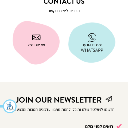
CONTACT US
דרכים ליצירת קשר
|
שליחת
|
שליחת
הודעת
שליחת
מייל
שליחת
הודעת
WHATSAPP
מייל
|
|
|
whatsapp
שליחת
שליחת
contact
|
שליחת הודעת
שליחת מייל
הודעת
מייל
us
contact
WHATSAPP
|
whatsapp
(23)
us
contact
|
(23)
us
contact
(23)
us
(23)
JOIN OUR NEWSLETTER
הרשמו לניוזלטר שלנו ותוכלו להנות ממגוון עדכונים הטבות ומבצעים
רואים לפני כולם