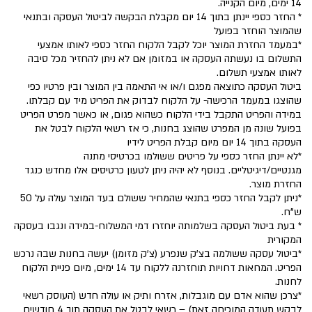
14 ימים, מיום הקנייה.
* החזר כספי יינתן בתוך 14 יום מקבלת הבקשה לביטול העסקה ובתנאי
שהמוצר הוחזר בפועל
*במעמד החזרת המוצר יוכל לקבל הלקוח החזר כספי לאותו אמצעי
התשלום בו נעשתה העסקה או במזומן אם לא ניתן להחזיר מכל סיבה
לאותו אמצעי תשלום.
ביטול העסקה כתוצאה מפגם ו/או אי התאמה בין המוצר ובין פרטיו כפי
שהוצגו במעמד הרכישה- על הלקוח לבדוק את הפריט מיד עם קבלתו.
במידה והפריט התקבל בידי הלקוח כשהוא פגום, או כאשר מפרט הפריט
בפועל שונה מן המפרט שהוצג בחנות, כי אז רשאי הלקוח לבטל את
העסקה בתוך 14 יום מיום קבלת הפריט לידיו
*לא יינתן החזר כספי על פריטים ששולמו בכרטיסי מתנה
מגנטיים/דיגיטליים. בנוסף לא יהיה ניתן לטעון כרטיסים אלו מחדש כנגד
החזרת מוצר.
*ניתן לקבל החזר כספי בתנאי שהמחיר ששולם בעד המוצר עולה על 50
ש"ח.
* בעת ביטול העסקה בשלמותה יוחזרו דמי המשלוח-במידה ונגבו בעסקה
המקורית
*ביטול עסקה ששולמה בצ'ק שנפרע (צ'ק מזומן) יעשה בחנות שבה נרכש
הפריט. המחאות דחויות תוחזרנה ללקוח עד 14 ימים, מיום פניית הלקוח
לחנות.
*צרכן שהוא אדם עם מוגבלות, אזרח ותיק או עולה חדש (העוסק רשאי
לבקש תעודה המוכיחה זאת) – רשאי לבטל את העסקה תוך 4 חודשים