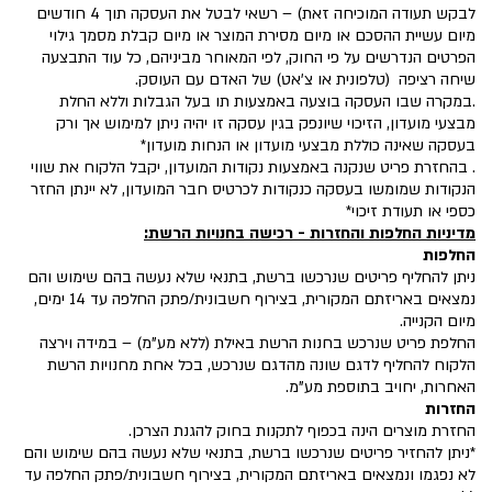
לבקש תעודה המוכיחה זאת) – רשאי לבטל את העסקה תוך 4 חודשים
מיום עשיית ההסכם או מיום מסירת המוצר או מיום קבלת מסמך גילוי
הפרטים הנדרשים על פי החוק, לפי המאוחר מביניהם, כל עוד התבצעה
שיחה רציפה (טלפונית או צ'אט) של האדם עם העוסק.
.במקרה שבו העסקה בוצעה באמצעות תו בעל הגבלות וללא החלת
מבצעי מועדון, הזיכוי שיונפק בגין עסקה זו יהיה ניתן למימוש אך ורק
בעסקה שאינה כוללת מבצעי מועדון או הנחות מועדון*
. בהחזרת פריט שנקנה באמצעות נקודות המועדון, יקבל הלקוח את שווי
הנקודות שמומשו בעסקה כנקודות לכרטיס חבר המועדון, לא יינתן החזר
כספי או תעודת זיכוי*
מדיניות החלפות והחזרות - רכישה בחנויות הרשת:
החלפות
ניתן להחליף פריטים שנרכשו ברשת, בתנאי שלא נעשה בהם שימוש והם
נמצאים באריזתם המקורית, בצירוף חשבונית/פתק החלפה עד 14 ימים,
מיום הקנייה.
החלפת פריט שנרכש בחנות הרשת באילת (ללא מע"מ) – במידה וירצה
הלקוח להחליף לדגם שונה מהדגם שנרכש, בכל אחת מחנויות הרשת
האחרות, יחויב בתוספת מע"מ.
החזרות
החזרת מוצרים הינה בכפוף לתקנות בחוק להגנת הצרכן.
*ניתן להחזיר פריטים שנרכשו ברשת, בתנאי שלא נעשה בהם שימוש והם
לא נפגמו ונמצאים באריזתם המקורית, בצירוף חשבונית/פתק החלפה עד