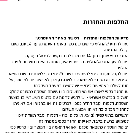
החלפות והחזרות
מדיניות החלפות והחזרות - רכישה באתר האינטרנט:
ניתן להחזיר/להחליף פריטים שנרכשו באתר האינטרנט
עד 14 יום, מיום
קבלת ההזמנה
החזר כספי יינתן בתוך 14 יום מקבלת הבקשה לביטול העסקה
ניתן לבצע החזרה\החלפה ברשת פפאיה, מותנה בהצגת חשבונית/פתק
החלפה
ניתן לקבל תעודת זיכוי למימוש ברשת (*זיכוי תקף לשנתיים מיום הוצאת
הזיכוי. במידה ואבד- לא יתאפשר לשחזרו, ולכן לא יהיה ניתן למימוש, על
מנת לשלם באמצעות זיכוי – יש להציגו במעמד העסקה)
או החזר כספי לאותו אמצעי התשלום בו נעשתה העסקה כמפורט להלן:
תשלום בכרטיס אשראי - יש להגיע לחנות עם כרטיס האשראי בו בוצעה
העסקה, הלקוח יקבל החזר כספי לכרטיס זה או במזומן אם לא ניתן
להחזיר מכל סיבה לאותו אמצעי תשלום
*תשלום בתווי קנייה (ביימי, תו פלוס וכו') - הלקוח יקבל תעודת זיכוי
למימוש ברשת בלבד, לא יינתן החזר כספי במקרה זה
*ביטול העסקה כתוצאה מפגם ו/או אי התאמה בין המוצר ובין פרטיו כפי