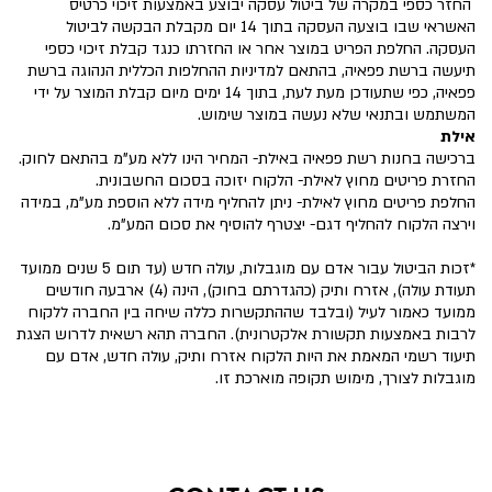
החזר כספי במקרה של ביטול עסקה יבוצע באמצעות זיכוי כרטיס
האשראי שבו בוצעה העסקה בתוך 14 יום מקבלת הבקשה לביטול
העסקה. החלפת הפריט במוצר אחר או החזרתו כנגד קבלת זיכוי כספי
תיעשה ברשת פפאיה, בהתאם למדיניות ההחלפות הכללית הנהוגה ברשת
פפאיה, כפי שתעודכן מעת לעת, בתוך 14 ימים מיום קבלת המוצר על ידי
המשתמש ובתנאי שלא נעשה במוצר שימוש.
אילת
ברכישה בחנות רשת פפאיה באילת- המחיר הינו ללא מע"מ בהתאם לחוק.
החזרת פריטים מחוץ לאילת- הלקוח יזוכה בסכום החשבונית.
החלפת פריטים מחוץ לאילת- ניתן להחליף מידה ללא הוספת מע"מ, במידה
וירצה הלקוח להחליף דגם- יצטרף להוסיף את סכום המע"מ.
*זכות הביטול עבור אדם עם מוגבלות, עולה חדש (עד תום 5 שנים ממועד
תעודת עולה), אזרח ותיק (כהגדרתם בחוק), הינה (4) ארבעה חודשים
ממועד כאמור לעיל (ובלבד שההתקשרות כללה שיחה בין החברה ללקוח
לרבות באמצעות תקשורת אלקטרונית). החברה תהא רשאית לדרוש הצגת
תיעוד רשמי המאמת את היות הלקוח אזרח ותיק, עולה חדש, אדם עם
מוגבלות לצורך, מימוש תקופה מוארכת זו.