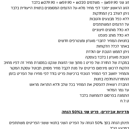
זוג שני ₪59.90) – משלמים ₪220 + ₪59.90 = ₪279.90 בלבד
הזוג הראשון יימכר לפי מחיר מלא-על הדגמים המסומנים בתווית הייעודית בלבד
ניתן לשלב בין המחלקות
ללא כפל מבצעים והטבות
על הדגמים המשתתפים
לא כולל מותגים חיצוניים
לא כולל מותג פונפנו
בחנויות-המחיר לחברי מועדון ומצטרפים חדשים
באתר לכלל הלקוחות
ניתן לממש הטבת יום הולדת
הטבת מועדון 1 בלבד בעסקה
במקרה של החזרה של פריט 1 מתוך שני הזוגות שנקנו במסגרת מחיר זה לפיו מחויב
הלקוח לרכוש מינימום פריטים על מנת לקבל מחיר מסוים, תבוטל עסקת המקור
והמחיר יחושב לפי המחיר הנוכחי ברכישת פריט בודד לפי מחירו של הפריט בזמן
ההחזרה\החלפה בחנות
החברה רשאית להפסיק את המחיר בכל שלב וללא התראה מראש
עד גמר המלאי
התמונה בפרסום להמחשה בלבד
ט.ל.ח
מדיניות אביזרים- פריט שני ב50% הנחה
תינתן הנחה בסך 50% הנחה על הפריט השני בתנאי ששני הפריטים משתתפים
במבצע הנ"ל