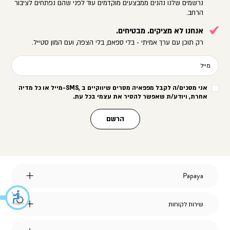
נרשמים שלנו נהנים ממבצעים מוקדמים עוד לפני שהם נפתחים לציבור
הרחב.
אנחנו לא מציקים. מבטיחים.
רק תוכן עם ערך אמיתי - בלי ספאם, בלי הצפה, ועם המון סטייל.
מייל
אני מסכים/ה לקבל מפפאיה מסרים שיווקיים ב
-SMS,
מייל או כל מדיה
אחרת, ויודע/ת שאפשר להסיר את עצמי בכל עת
.
הרשם
Papaya
Papaya
אודות
מועדון לקוחות
שירות
שירות לקוחות
הצהרת נגישות
לקוחות
דברו איתנו
אחריות על מוצרי החברה
שאלות ותשובות
דרושים