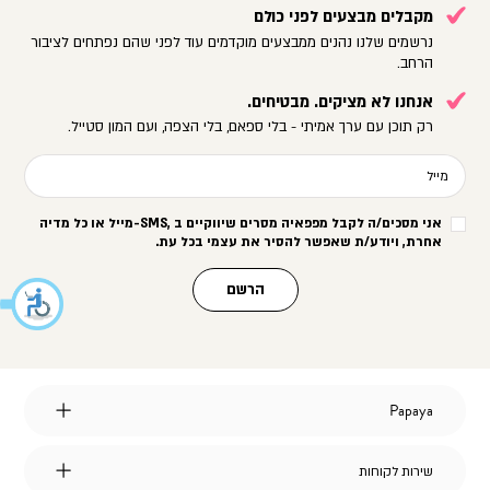
מקבלים מבצעים לפני כולם
נרשמים שלנו נהנים ממבצעים מוקדמים עוד לפני שהם נפתחים לציבור
הרחב.
אנחנו לא מציקים. מבטיחים.
רק תוכן עם ערך אמיתי - בלי ספאם, בלי הצפה, ועם המון סטייל.
מייל
אני מסכים/ה לקבל מפפאיה מסרים שיווקיים ב
-SMS,
מייל או כל מדיה
אחרת, ויודע/ת שאפשר להסיר את עצמי בכל עת
.
הרשם
Papaya
Papaya
אודות
מועדון לקוחות
שירות
שירות לקוחות
הצהרת נגישות
לקוחות