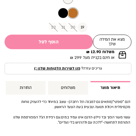
22
21
20
19
מצא את המידה
הוסף לסל
שלך
משלוח 12.90 ₪
|
או חינם בקנייה מעל 299 ₪
תומך
מכירה
צריכים עזרה?
פנו לשירות הלקוחות שלנו :)
עמוד
מוצר
(12)
תיאור מוצר
משלוחים
החזרות
דגם ”סופטי”(מתאים גם למבנה רגל רחבה)- עוצב במיוחד כדי להעניק נוחות
מקסימלית ויכולת תנועה טבעית בעת הצעד הראשון.
עשוי מעור הפוך ובד ניילון-הדגם אינו עמיד במים.עם רפידת הג’ל המפורסמת שלנו
התורמת לתחושה-”ללכת עם ולהרגיש בלי נעליים”.