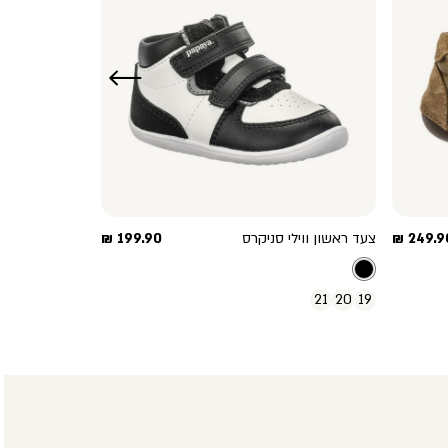
שמאלה
חיר
מחיר
249.90
צעד ראשון ווילי סניקרס
199.90 ₪
וצר
מוצר
21
20
19