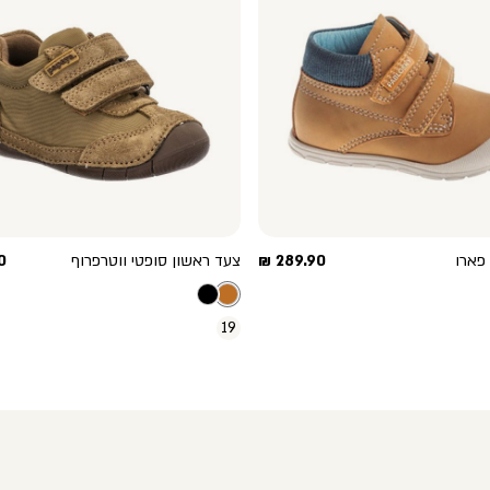
מחיר
מ
פארו
289.90 ₪
צעד ראשון סופטי ווטרפרוף
 ₪
מוצר
מ
19