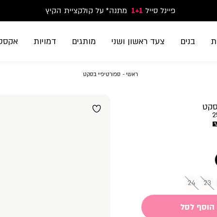
פיינל סייל
1+1
נעלי ספורט וסניקרס זוג שני החל מ-59.90
מתנה* על קולקציית הקיץ
משלוח חינם בקנייה מעל 299₪ | זמני אספקה עד 5 ימי עסקים
ת
בנים
צעד ראשון ושני
מותגים
דמויות
אקססו
ראשי
ספורטיפיי
ראשי
ספורטיפיי בסקט
בסקט
סקט
2
24
23
הוסף לסל