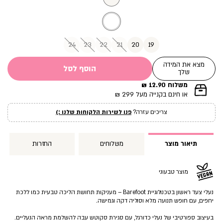
24
23
22
21
20
19
מצא את המידה
הוסף לסל
שלך
משלוח 12.90 ₪
|
או חינם בקנייה מעל 299 ₪
תומך
מכירה
צריכים עזרה?
פנו לשירות הלקוחות שלנו :)
עמוד
מוצר
(12)
תיאור מוצר
משלוחים
החזרות
מוצר טבעוני
נעלי צעד ראשון בטכנולוגיית Barefoot – מעניקות תחושת הליכה טבעית כמו ללכת
יחפים, עם חופש תנועה מלא וסוליה דקה וגמישה.
בעיצוב ספורטיבי של נעלי כדורגל, עם סגירת סקוטש עבה להשלמת מראה הנעליים.