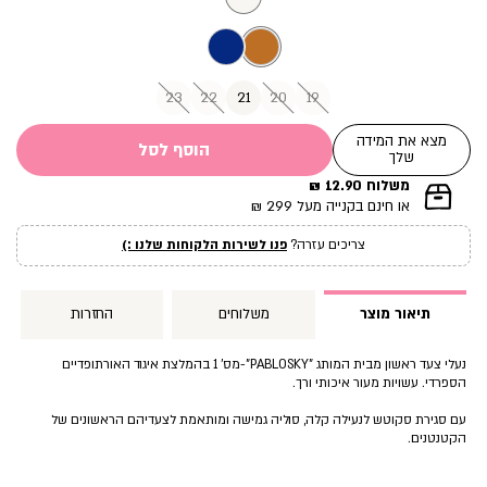
23
22
21
20
19
מצא את המידה
הוסף לסל
שלך
משלוח 12.90 ₪
|
או חינם בקנייה מעל 299 ₪
תומך
מכירה
צריכים עזרה?
פנו לשירות הלקוחות שלנו :)
עמוד
מוצר
(12)
תיאור מוצר
משלוחים
החזרות
נעלי צעד ראשון מבית המותג ”PABLOSKY”-מס’ 1 בהמלצת איגוד האורתופדיים
הספרדי. עשויות מעור איכותי ורך.
עם סגירת סקוטש לנעילה קלה, סוליה גמישה ומותאמת לצעדיהם הראשונים של
הקטנטנים.