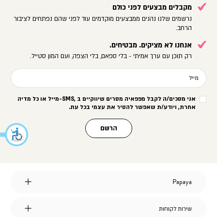
מקבלים מבצעים לפני כולם
נרשמים שלנו נהנים ממבצעים מוקדמים עוד לפני שהם נפתחים לציבור
הרחב.
אנחנו לא מציקים. מבטיחים.
רק תוכן עם ערך אמיתי - בלי ספאם, בלי הצפה, ועם המון סטייל.
מייל
אני מסכים/ה לקבל מפפאיה מסרים שיווקיים ב
-SMS,
מייל או כל מדיה
אחרת, ויודע/ת שאפשר להסיר את עצמי בכל עת
.
הרשם
Papaya
Papaya
אודות
מועדון לקוחות
שירות
שירות לקוחות
הצהרת נגישות
לקוחות