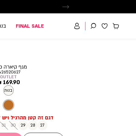
FINAL SALE
בנו
מגף קיארה פ
426520627
OUTLET
מחיר
169.90 ₪
מוצר
בנות
31
30
29
28
27