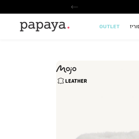
ריז
OUTLET