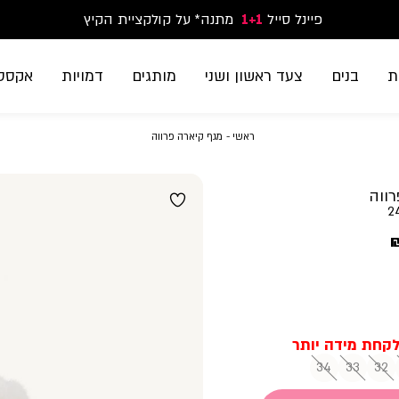
פיינל סייל
1+1
נעלי ספורט וסניקרס זוג שני החל מ-59.90
מתנה* על קולקציית הקיץ
משלוח חינם בקנייה מעל 299₪ | זמני אספקה עד 5 ימי עסקים
ת
בנים
צעד ראשון ושני
מותגים
דמויות
אקססו
ראשי
מגף
ראשי
מגף קיארה פרווה
קיארה
פרווה
רווה
2
34
33
32