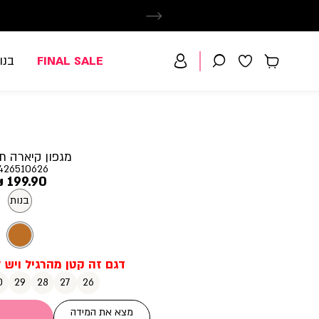
FINAL SALE
בנו
מגפון קיארה תי
426510626
מחיר
199.90 ₪
מוצר
בנות
0
29
28
27
26
מצא את המידה