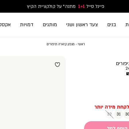
פיינל סייל
1+1
נעלי ספורט וסניקרס זוג שני החל מ-59.90
מתנה* על קולקציית הקיץ
משלוח חינם בקנייה מעל 299₪ | זמני אספקה עד 5 ימי עסקים
ת
בנים
צעד ראשון ושני
מותגים
דמויות
אקססו
ראשי
מגפון
ראשי
מגפון קיארה תיפורים
קיארה
תיפורים
פורים
2
32
31
3
הוסף לסל