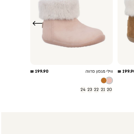
שמאלה
חיר
מחיר
199.90 
ווילי מגפון פרווה
199.90 ₪
וצר
מוצר
24
23
22
21
20