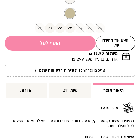
28
27
26
25
24
23
22
מצא את המידה
הוסף לסל
שלך
משלוח 12.90 ₪
|
או חינם בקנייה מעל 299 ₪
תומך
מכירה
צריכים עזרה?
פנו לשירות הלקוחות שלנו :)
עמוד
מוצר
(12)
תיאור מוצר
משלוחים
החזרות
מוצר טבעוני
מגפונים בעיצוב קלאסי ונקי, מגיע עם גומי בצדדים ורוכסן פנימי להתאמה מושלמת
לרגל ונעילה נוחה
עשוי מדמוי עור בשילוב בד איכותי