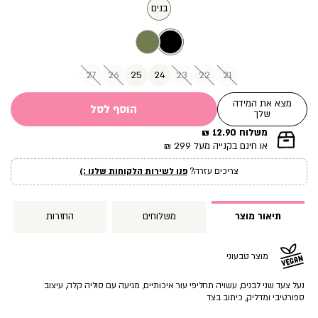
מוצר
בנים
27
26
25
24
23
22
21
מצא את המידה
הוסף לסל
שלך
משלוח 12.90 ₪
|
או חינם בקנייה מעל 299 ₪
תומך
מכירה
צריכים עזרה?
פנו לשירות הלקוחות שלנו :)
עמוד
מוצר
(12)
תיאור מוצר
משלוחים
החזרות
מוצר טבעוני
נעל צעד שני לבנים, עשויה תחליפי עור איכותיים, מגיעה עם סוליה קלה, עיצוב
ספורטיבי ומדליק, כיתוב בצד