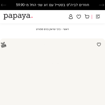
חוזרים לביה"ס בסטייל עם זוג שני החל מ-59.90
סנדלים-הזדמנות אחרונה-החל מ-79.90
משלוח חינם בקנייה מעל 299₪ | זמני אספקה עד 5 ימי עסקים
ראשי
ביבי
ראשי
ביבי טראק בנים ספורט
טראק
בנים
ספורט