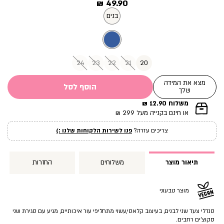
מחיר
49.90 ₪
מוצר
בנים
24
23
22
21
20
מצא את המידה
הוסף לסל
שלך
משלוח 12.90 ₪
|
או חינם בקנייה מעל 299 ₪
תומך
מכירה
צריכים עזרה?
פנו לשירות הלקוחות שלנו :)
עמוד
מוצר
(12)
תיאור מוצר
משלוחים
החזרות
מוצר טבעוני
סנדלי צעד שני לבנים, בעיצוב קלאסי,עשוי מתחליפי עור איכותיים, מגיע עם סגירת שני
סקוצ’ים רחבים.