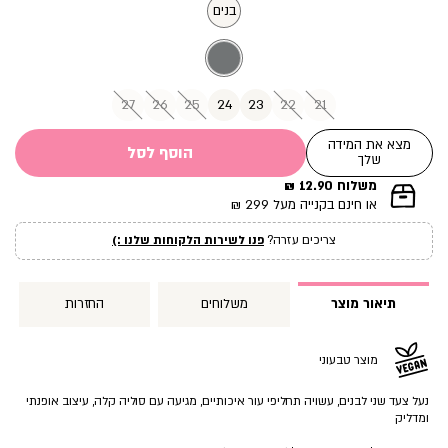
מוצר
בנים
27
26
25
24
23
22
21
מצא את המידה
הוסף לסל
שלך
משלוח 12.90 ₪
|
או חינם בקנייה מעל 299 ₪
תומך
מכירה
צריכים עזרה?
פנו לשירות הלקוחות שלנו :)
עמוד
מוצר
(12)
תיאור מוצר
משלוחים
החזרות
מוצר טבעוני
נעל צעד שני לבנים, עשויה תחליפי עור איכותיים, מגיעה עם סוליה קלה, עיצוב אופנתי
ומדליק