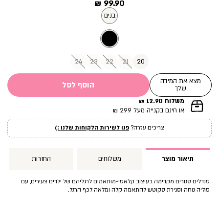
מחיר
99.90 ₪
מוצר
בנים
24
23
22
21
20
מצא את המידה
הוסף לסל
שלך
משלוח 12.90 ₪
|
או חינם בקנייה מעל 299 ₪
תומך
מכירה
צריכים עזרה?
פנו לשירות הלקוחות שלנו :)
עמוד
מוצר
(12)
תיאור מוצר
משלוחים
החזרות
סנדלים סגורים מקדימה בעיצוב קלאסי-מותאמים לרגליהם של ילדים צעירים, עם
סוליה נוחה וסגירת סקוטש להתאמה קלה ומלאה לכף הרגל.