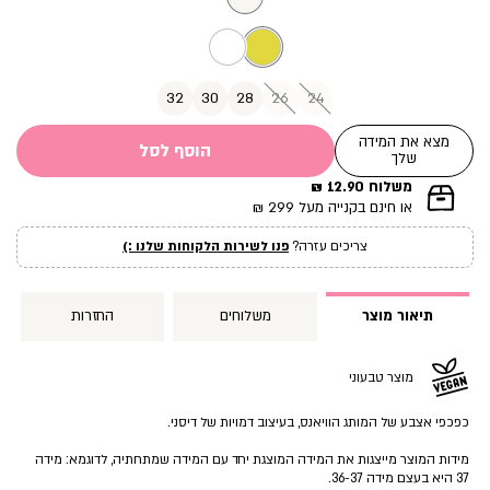
32
30
28
26
24
מצא את המידה
הוסף לסל
שלך
משלוח 12.90 ₪
|
או חינם בקנייה מעל 299 ₪
תומך
מכירה
צריכים עזרה?
פנו לשירות הלקוחות שלנו :)
עמוד
מוצר
(12)
תיאור מוצר
משלוחים
החזרות
מוצר טבעוני
כפכפי אצבע של המותג הוויאנס, בעיצוב דמויות של דיסני.
מידות המוצר מייצגות את המידה המוצגת יחד עם המידה שמתחתיה, לדוגמא: מידה
37 היא בעצם מידה 36-37.