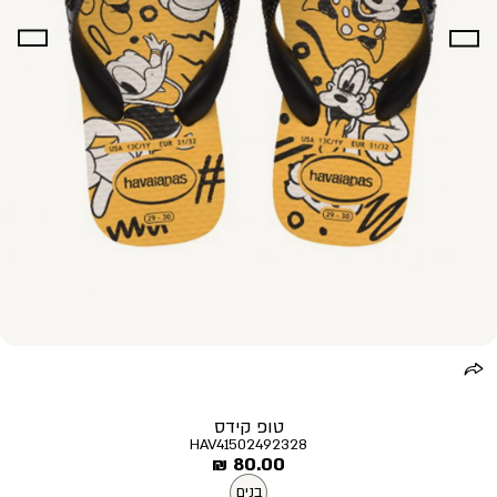
טופ קידס
HAV41502492328
מחיר
80.00 ₪
מוצר
בנים