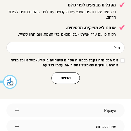
מקבלים מבצעים לפני כולם
נרשמים שלנו נהנים ממבצעים מוקדמים עוד לפני שהם נפתחים לציבור
הרחב.
אנחנו לא מציקים. מבטיחים.
רק תוכן עם ערך אמיתי - בלי ספאם, בלי הצפה, ועם המון סטייל.
מייל
אני מסכים/ה לקבל מפפאיה מסרים שיווקיים ב
-SMS,
מייל או כל מדיה
אחרת, ויודע/ת שאפשר להסיר את עצמי בכל עת
.
הרשם
Papaya
Papaya
אודות
מועדון לקוחות
שירות
שירות לקוחות
הצהרת נגישות
לקוחות