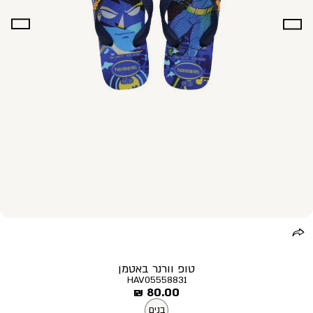
טופ וורנר באטמן
HAV05558831
מחיר
80.00 ₪
מוצר
בנים