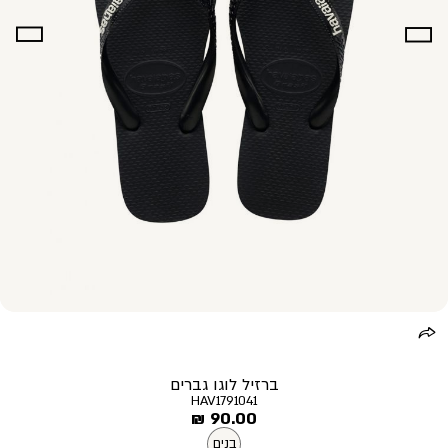
ברזיל לוגו גברים
HAV1791041
מחיר
90.00 ₪
מוצר
בנים