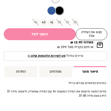
45
43
41
39
37
35
מצא את המידה
הוסף לסל
שלך
משלוח 12.90 ₪
|
או חינם בקנייה מעל 299 ₪
תומך
מכירה
צריכים עזרה?
פנו לשירות הלקוחות שלנו :)
עמוד
מוצר
(12)
תיאור מוצר
משלוחים
החזרות
כפכפים קלאסיים עם לוגו ברזיל
מידות המוצר מייצגות את המידה המוצגת יחד עם המידה שמעליה, לדוגמא: מידה 37
היא בעצם מידה 37-38.