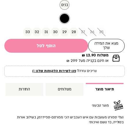
מוצר
בנים
33
32
31
30
29
28
27
26
25
מצא את המידה
הוסף לסל
שלך
משלוח 12.90 ₪
|
או חינם בקנייה מעל 299 ₪
תומך
מכירה
צריכים עזרה?
פנו לשירות הלקוחות שלנו :)
עמוד
מוצר
(12)
תיאור מוצר
משלוחים
החזרות
מוצר טבעוני
נעלי ספורט מעוצבות עם איש העכביש הכי מפורסם-ספיידרמן, בשילוב אורות
בסולייה, בד נושם ואיכותי