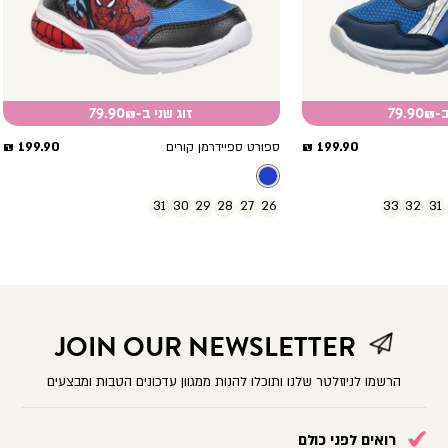
79.
זוג שני ב-79.90₪
מחיר
מחיר
199.90 ₪
199.90 ₪
ספורט ספיידרמן קורים
מוצר
מוצר
31
30
29
28
27
26
33
32
31
JOIN OUR NEWSLETTER
הרשמו לניוזלטר שלנו ותוכלו להנות ממגוון עדכונים הטבות ומבצעים
רואים לפני כולם