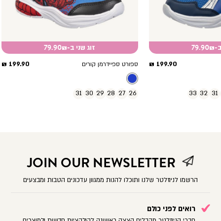
79.
זוג שני ב-79.90₪
מחיר
מחיר
199.90 ₪
199.90 ₪
ספורט ספיידרמן קורים
מוצר
מוצר
31
30
29
28
27
26
33
32
31
JOIN OUR NEWSLETTER
הרשמו לניוזלטר שלנו ותוכלו להנות ממגוון עדכונים הטבות ומבצעים
רואים לפני כולם
חברי הניוזלטר מקבלים הצצה ראשונה לקולקציות חדשות ולמוצרים