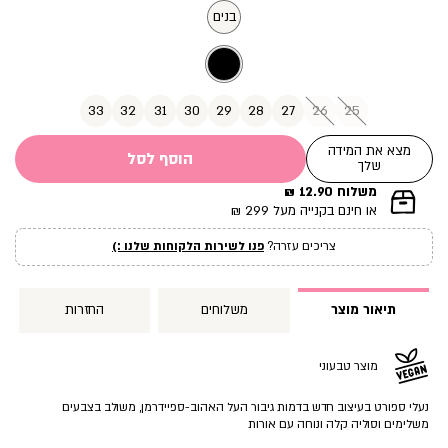
מוצר
בנים
33
32
31
30
29
28
27
26
25
מצא את המידה
הוסף לסל
שלך
משלוח 12.90 ₪
|
או חינם בקנייה מעל 299 ₪
תומך
מכירה
צריכים עזרה?
פנו לשירות הלקוחות שלנו :)
עמוד
מוצר
(12)
תיאור מוצר
משלוחים
החזרות
מוצר טבעוני
נעלי ספורט בעיצוב חדש בדמות גיבור העל האהוב-ספיידרמן, משולב בצבעים
משלימים וסוליה קלה ונוחה עם אורות