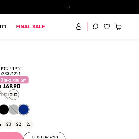
FINAL SALE
בנו
בריידי ספו
528321221
זוג שני ב-59.90₪
מחיר
169.90 ₪
מוצר
בנים
בנות
4
23
22
21
מצא את המידה