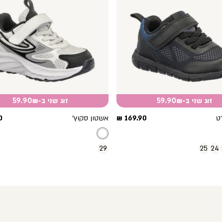
זוג שני ב-59.90₪
זוג שני ב-59.90₪
מחיר
מ
ט
169.90 ₪
אשטון סקוץ’
₪
מוצר
מ
29
25
24