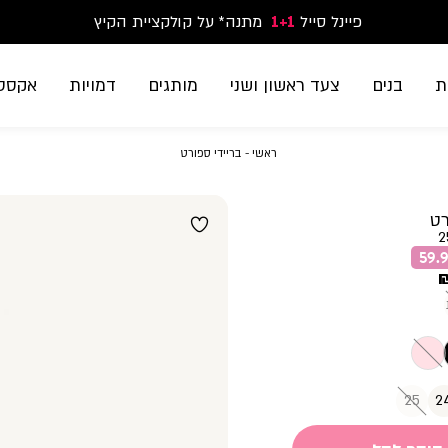
פיינל סייל
1+1
נעלי ספורט וסניקרס זוג שני החל מ-59.90
מתנה* על קולקציית הקיץ
משלוח חינם בקנייה מעל 299₪ | זמני אספקה עד 5 ימי עסקים
ת
בנים
צעד ראשון ושני
מותגים
דמויות
אקססו
ראשי
בריידי
ראשי
בריידי ספורט
ספורט
רט
2
25
2