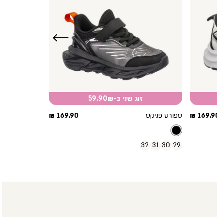
שמאלה
זוג שני ב-59.90₪
חיר
מחיר
169.90 
ספורט פניקס
169.90 ₪
וצר
מוצר
32
31
30
29