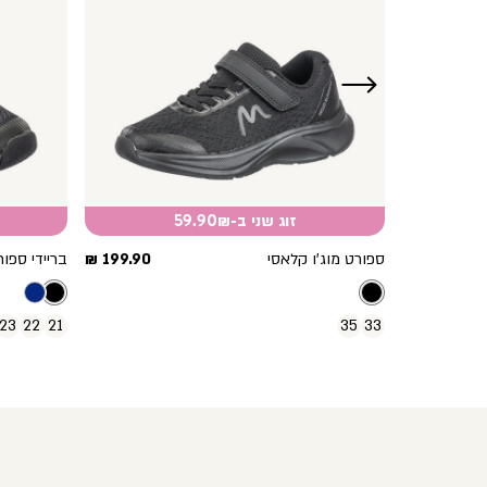
ימינה
זוג שני ב-59.90₪
מחיר
מחיר
189.90 ₪
ספורט מוג’ו קלאסי
199.90 ₪
בריידי ספור
מוצר
מוצר
23
22
21
35
33