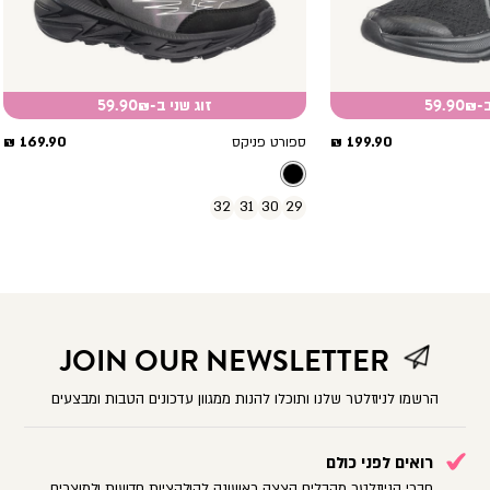
59.
זוג שני ב-59.90₪
מחיר
מחיר
169.90 ₪
199.90 ₪
ספורט פניקס
מוצר
מוצר
32
31
30
29
JOIN OUR NEWSLETTER
הרשמו לניוזלטר שלנו ותוכלו להנות ממגוון עדכונים הטבות ומבצעים
רואים לפני כולם
חברי הניוזלטר מקבלים הצצה ראשונה לקולקציות חדשות ולמוצרים