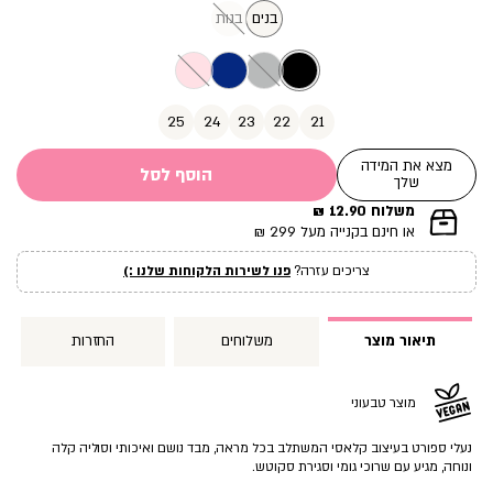
מוצר
בנים
בנות
25
24
23
22
21
מצא את המידה
הוסף לסל
שלך
משלוח 12.90 ₪
|
או חינם בקנייה מעל 299 ₪
תומך
מכירה
צריכים עזרה?
פנו לשירות הלקוחות שלנו :)
עמוד
מוצר
(12)
תיאור מוצר
משלוחים
החזרות
מוצר טבעוני
נעלי ספורט בעיצוב קלאסי המשתלב בכל מראה, מבד נושם ואיכותי וסוליה קלה
ונוחה, מגיע עם שרוכי גומי וסגירת סקוטש.