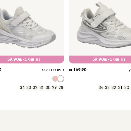
זוג שני ב-59.90₪
זוג שני ב-59.90₪
מחיר
מ
’
169.90 ₪
ספורט פניקס
₪
מוצר
מ
34
33
32
31
30
29
28
34
33
32
31
30