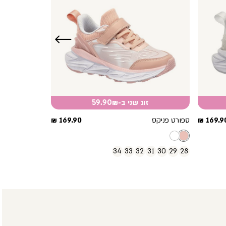
שמאלה
זוג שני ב-59.90₪
חיר
מחיר
169.90 
ספורט פניקס
169.90 ₪
וצר
מוצר
34
33
32
31
30
29
28