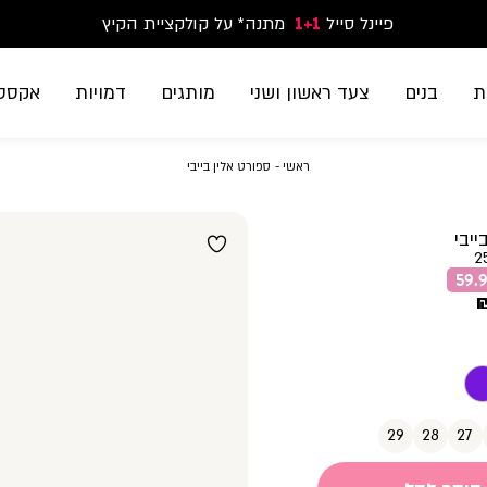
פיינל סייל
1+1
נעלי ספורט וסניקרס זוג שני החל מ-59.90
מתנה* על קולקציית הקיץ
משלוח חינם בקנייה מעל 299₪ | זמני אספקה עד 5 ימי עסקים
ת
בנים
צעד ראשון ושני
מותגים
דמויות
אקססו
ראשי
ספורט
ראשי
ספורט אלין בייבי
אלין
בייבי
ייבי
2
29
28
27