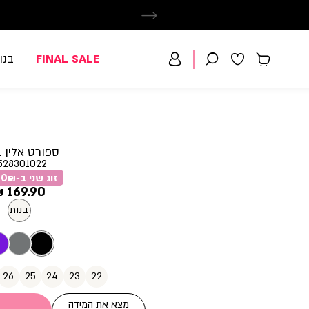
FINAL SALE
בנו
ספורט אלין ב
528301022
זוג שני ב-59.90₪
מחיר
169.90 ₪
מוצר
בנות
26
25
24
23
22
מצא את המידה