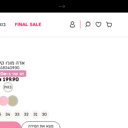
FINAL SALE
בנו
אדה מוג’ו קל
518240930
זוג שני ב-79.90₪
מחיר
199.90 ₪
מוצר
בנות
5
34
33
32
31
30
מצא את המידה