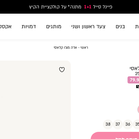
פיינל סייל
1+1
נעלי ספורט וסניקרס זוג שני החל מ-59.90
מתנה* על קולקציית הקיץ
משלוח חינם בקנייה מעל 299₪ | זמני אספקה עד 5 ימי עסקים
ת
בנים
צעד ראשון ושני
מותגים
דמויות
אקססו
ראשי
אדה
ראשי
אדה מוג’ו קלאסי
מוג’ו
קלאסי
אסי
2
38
37
36
3