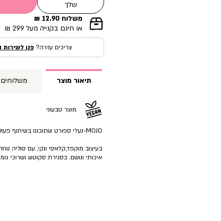
שלך
משלוח 12.90 ₪
|
או חינם בקנייה מעל 299 ₪
תומך
מכירה
צריכים עזרה?
פנו לשירות ה
עמוד
מוצר
(12)
תיאור מוצר
משלוחים
מוצר טבעוני
MOJO-נעלי ספורט שתוכננו בשיתוף פעולה עם המותג הספרדי
בעיצוב מוקפד,קלאסי ונקי, עם סוליה נוח
איכותי ונושם. בסגירת סקוטש ושרוכי גומ