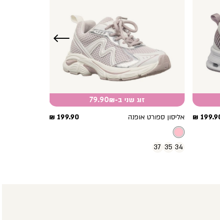
שמאלה
זוג שני ב-79.90₪
חיר
מחיר
199.90 
אליסון ספורט אופנה
199.90 ₪
וצר
מוצר
37
35
34