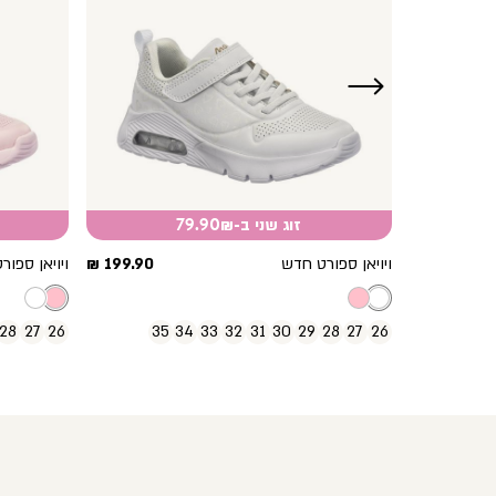
ימינה
זוג שני ב-79.90₪
מחיר
מחיר
199.90 ₪
ויויאן ספורט חדש
199.90 ₪
ויויאן ספו
מוצר
מוצר
28
27
26
35
34
33
32
31
30
29
28
27
26