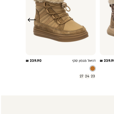
שמאלה
חיר
מחיר
239.90
דניאל מגפון סקי
239.90 ₪
וצר
מוצר
27
24
23