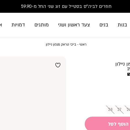
סנדלים-הזדמנות אחרונה-החל מ-79.90
חוזרים לביה"ס בסטייל עם זוג שני החל מ-59.90
משלוח חינם בקנייה מעל 299₪ | זמני אספקה עד 5 ימי עסקים
בנות
בנים
צעד ראשון ושני
מותגים
דמויות
א
ראשי
בייבי
ראשי
בייבי טראק מגפון ניילון
טראק
מגפון
ניילון
 ניילון
2
28
27
2
הוסף לסל