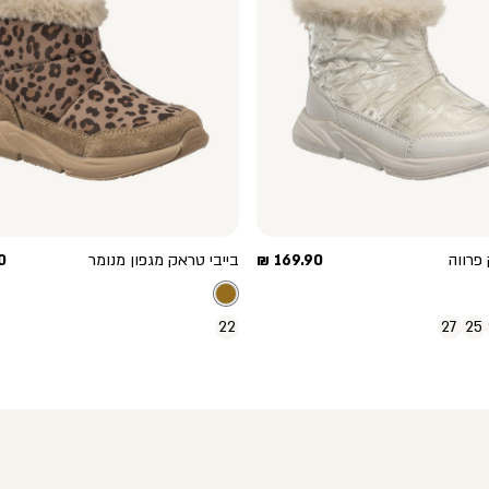
מחיר
מ
פרווה
169.90 ₪
בייבי טראק מגפון מנומר
 ₪
מוצר
מ
22
27
25