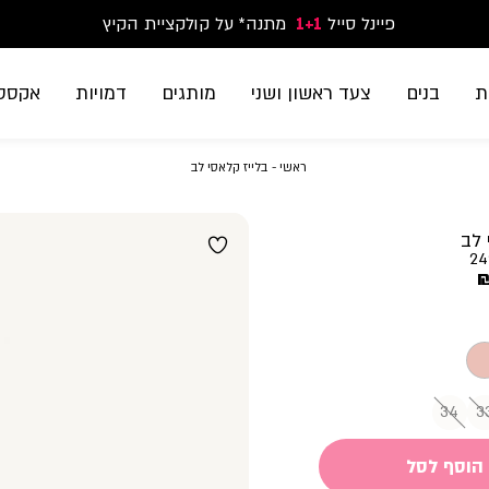
פיינל סייל
1+1
נעלי ספורט וסניקרס זוג שני החל מ-59.90
מתנה* על קולקציית הקיץ
משלוח חינם בקנייה מעל 299₪ | זמני אספקה עד 5 ימי עסקים
ת
בנים
צעד ראשון ושני
מותגים
דמויות
אקססו
ראשי
בלייז
ראשי
בלייז קלאסי לב
קלאסי
לב
 לב
24
34
3
הוסף לסל