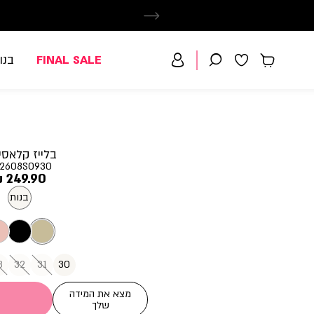
FINAL SALE
בנו
בלייז קלאסי
2608S0930
מחיר
249.90 ₪
מוצר
בנות
3
32
31
30
מצא את המידה
שלך