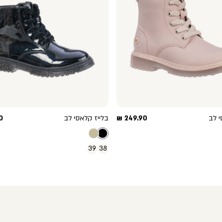
מחיר
מ
י לב
249.90 ₪
בלייז קלאסי לב
 ₪
מוצר
מ
39
38