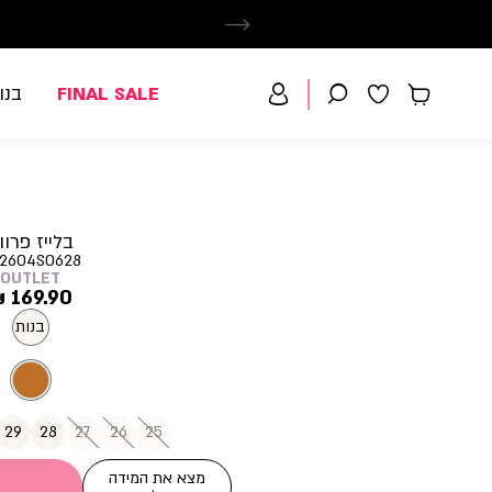
FINAL SALE
בנו
בלייז פרוו
2604S0628
OUTLET
מחיר
169.90 ₪
מוצר
בנות
29
28
27
26
25
מצא את המידה