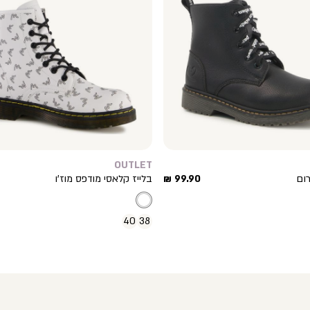
OUTLET
מחיר
רום
99.90 ₪
בלייז קלאסי מודפס מוז’ו
מוצר
40
38