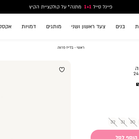
פיינל סייל
1+1
נעלי ספורט וסניקרס זוג שני החל מ-59.90
מתנה* על קולקציית הקיץ
משלוח חינם בקנייה מעל 299₪ | זמני אספקה עד 5 ימי עסקים
ת
בנים
צעד ראשון ושני
מותגים
דמויות
אקססו
ראשי
בלייז
ראשי
בלייז פרווה
פרווה
ה
24
32
31
30
הוסף לסל