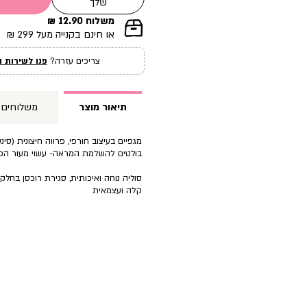
שלך
משלוח 12.90 ₪
|
או חינם בקנייה מעל 299 ₪
תומך
מכירה
צריכים עזרה?
פנו לשירות ה
עמוד
מוצר
(12)
תיאור מוצר
משלוחים
מגפיים בעיצוב חורפי, פרווה חיצונית (סינ
בולטים להשלמת המראה- עשוי מעור הפו
סוליה נוחה ואיכותית, סגירת רוכסן בחלק
קלה ועצמאית