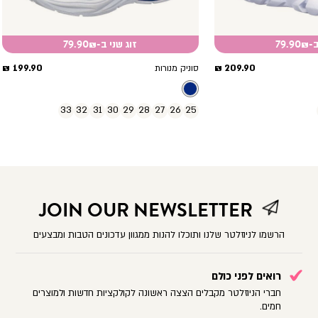
79.
זוג שני ב-79.90₪
מחיר
מחיר
199.90 ₪
209.90 ₪
סוניק מנורות
מוצר
מוצר
33
32
31
30
29
28
27
26
25
JOIN OUR NEWSLETTER
הרשמו לניוזלטר שלנו ותוכלו להנות ממגוון עדכונים הטבות ומבצעים
רואים לפני כולם
חברי הניוזלטר מקבלים הצצה ראשונה לקולקציות חדשות ולמוצרים
חמים.