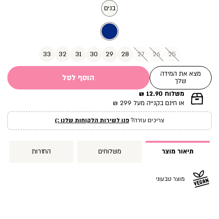
מוצר
בנים
33
32
31
30
29
28
27
26
25
מצא את המידה
הוסף לסל
שלך
משלוח 12.90 ₪
|
או חינם בקנייה מעל 299 ₪
תומך
מכירה
צריכים עזרה?
פנו לשירות הלקוחות שלנו :)
עמוד
מוצר
(12)
תיאור מוצר
משלוחים
החזרות
מוצר טבעוני