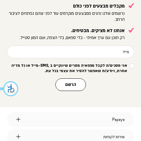
מקבלים מבצעים לפני כולם
נרשמים שלנו נהנים ממבצעים מוקדמים עוד לפני שהם נפתחים לציבור
הרחב.
אנחנו לא מציקים. מבטיחים.
רק תוכן עם ערך אמיתי - בלי ספאם, בלי הצפה, ועם המון סטייל.
מייל
אני מסכים/ה לקבל מפפאיה מסרים שיווקיים ב
-SMS,
מייל או כל מדיה
אחרת, ויודע/ת שאפשר להסיר את עצמי בכל עת
.
הרשם
Papaya
Papaya
אודות
מועדון לקוחות
שירות
שירות לקוחות
הצהרת נגישות