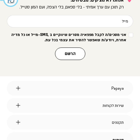
אנחנו לא מציקים. מבטיחים.
רק תוכן עם ערך אמיתי - בלי ספאם, בלי הצפה, ועם המון סטייל.
מייל
אני מסכים/ה לקבל מפפאיה מסרים שיווקיים ב
-SMS,
מייל או כל מדיה
אחרת, ויודע/ת שאפשר להסיר את עצמי בכל עת
.
הרשם
Papaya
Papaya
אודות
מועדון לקוחות
שירות
שירות לקוחות
הצהרת נגישות
לקוחות
דברו איתנו
אחריות על מוצרי החברה
שאלות ותשובות
דרושים
תקנונים
תקנונים
משלוחים
תקנון אתר
החלפות והחזרות
תקנון מבצעים
איתור חשבונית
סניפים