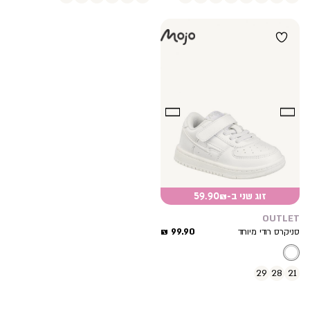
זוג שני ב-59.90₪
OUTLET
מחיר
99.90 ₪
סניקרס רודי מיוחד
מוצר
29
28
21