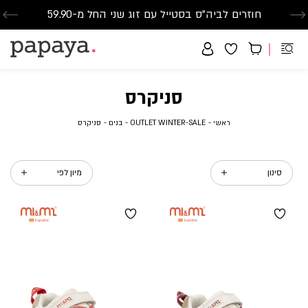
חוזרים לביה"ס בסטייל עם זוג שני החל מ-59.90
סנדלים-הזדמנות אחרונה-החל מ-79.90
משלוח חינם בקנייה מעל 299₪ | זמני אספקה עד 5 ימי עסקים
סניקרס
ראשי
OUTLET
בנים
סניקרס
ראשי
OUTLET WINTER-SALE
בנים
סניקרס
WINTER-
SALE
סינון