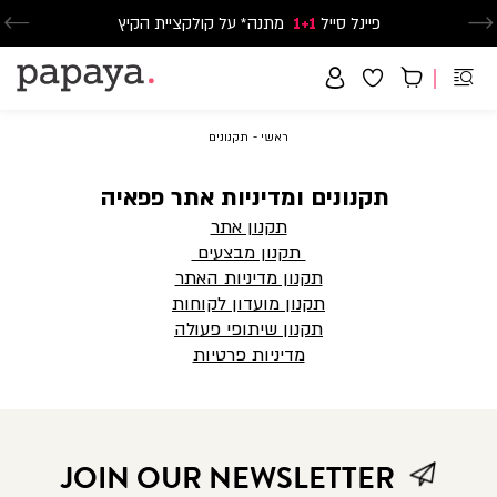
פיינל סייל
1+1
נעלי ספורט וסניקרס זוג שני החל מ-59.90
מתנה* על קולקציית הקיץ
משלוח חינם בקנייה מעל 299₪ | זמני אספקה עד 5 ימי עסקים
ראשי
תקנונים
ראשי
תקנונים
תקנונים ומדיניות אתר פפאיה
תקנון אתר
תקנון מבצעים
תקנון מדיניות האתר
תקנון מועדון לקוחות
תקנון שיתופי פעולה
מדיניות פרטיות
JOIN OUR NEWSLETTER