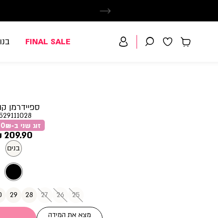
FINAL SALE
בנו
ספיידרמן קו
529111028
זוג שני ב-79.90₪
מחיר
209.90 ₪
מוצר
בנים
0
29
28
27
26
25
מצא את המידה