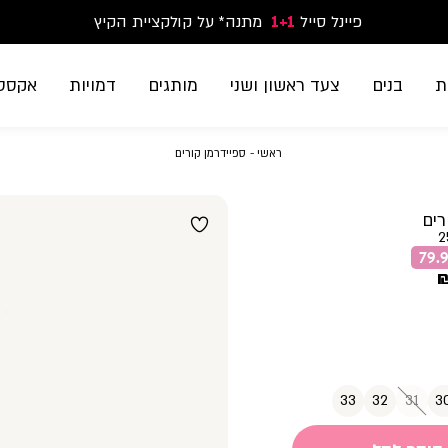
פיינל סייל
1+1
נעלי ספורט וסניקרס זוג שני החל מ-59.90
מתנה* על קולקציית הקיץ
משלוח חינם בקנייה מעל 299₪ | זמני אספקה עד 5 ימי עסקים
ת
בנים
צעד ראשון ושני
מותגים
דמויות
אקססו
ראשי
ספיידרמן
ראשי
ספיידרמן קורים
קורים
רים
2
33
32
31
3