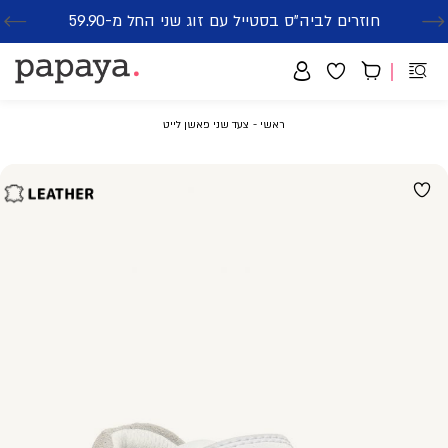
חוזרים לביה"ס בסטייל עם זוג שני החל מ-59.90
סנדלים-הזדמנות אחרונה-החל מ-79.90
משלוח חינם בקנייה מעל 299₪ | זמני אספקה עד 5 ימי עסקים
ראשי
צעד
ראשי
צעד שני פאשן לייט
שני
פאשן
לייט