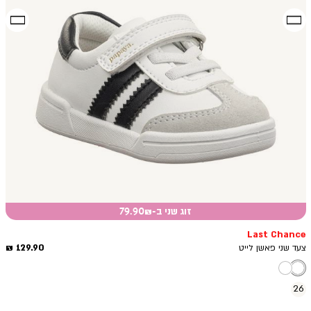
זוג שני ב-79.90₪
Last Chance
מחיר
129.90 ₪
צעד שני פאשן לייט
מוצר
26