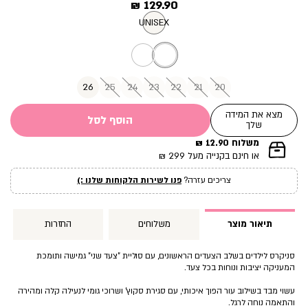
מחיר
129.90 ₪
מוצר
UNISEX
26
25
24
23
22
21
20
מצא את המידה
הוסף לסל
שלך
משלוח 12.90 ₪
|
או חינם בקנייה מעל 299 ₪
תומך
מכירה
צריכים עזרה?
פנו לשירות הלקוחות שלנו :)
עמוד
מוצר
(12)
תיאור מוצר
משלוחים
החזרות
סניקרס לילדים בשלב הצעדים הראשונים, עם סוליית ”צעד שני” גמישה ותומכת
המעניקה יציבות ונוחות בכל צעד.
עשוי מבד בשילוב עור הפוך איכותי, עם סגירת סקוץ’ ושרוכי גומי לנעילה קלה ומהירה
והתאמה נוחה לרגל.