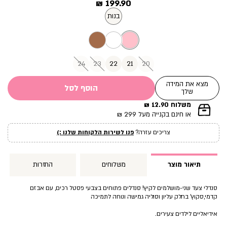
מחיר
199.90 ₪
מוצר
בנות
24
23
22
21
20
מצא את המידה
הוסף לסל
שלך
משלוח 12.90 ₪
|
או חינם בקנייה מעל 299 ₪
תומך
מכירה
צריכים עזרה?
פנו לשירות הלקוחות שלנו :)
עמוד
מוצר
(12)
תיאור מוצר
משלוחים
החזרות
סנדלי צעד שני-מושלמים לקיץ! סנדלים פתוחים בצבעי פסטל רכים, עם אבזם
קדמי,סקוץ’ בחלק עליון וסוליה גמישה ונוחה לתמיכה
אידיאליים לילדים צעירים.