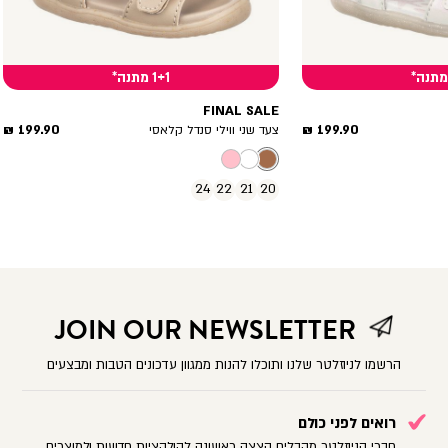
1+1 מתנה*
FINAL SALE
מחיר
מחיר
199.90 ₪
199.90 ₪
צעד שני ווילי סנדל קלאסי
מוצר
מוצר
24
22
21
20
JOIN OUR NEWSLETTER
הרשמו לניוזלטר שלנו ותוכלו להנות ממגוון עדכונים הטבות ומבצעים
רואים לפני כולם
חברי הניוזלטר מקבלים הצצה ראשונה לקולקציות חדשות ולמוצרים