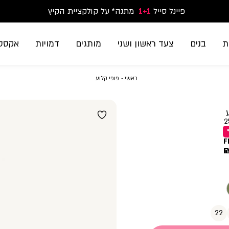
פיינל סייל
1+1
נעלי ספורט וסניקרס זוג שני החל מ-59.90
מתנה* על קולקציית הקיץ
משלוח חינם בקנייה מעל 299₪ | זמני אספקה עד 5 ימי עסקים
ת
בנים
צעד ראשון ושני
מותגים
דמויות
אקססו
ראשי
פופי
ראשי
פופי קלוע
קלוע
2
F
22