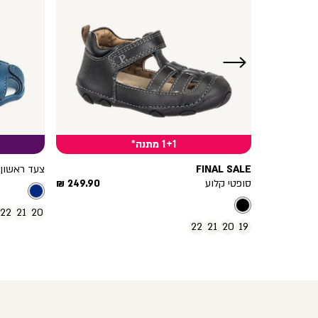
ימינה
1+1 מתנה*
FINAL SALE
צעד ראשון ט
מחיר
מחיר
249.90 ₪
סופטי קלוע
249.90 ₪
מוצר
מוצר
22
21
20
22
21
20
19