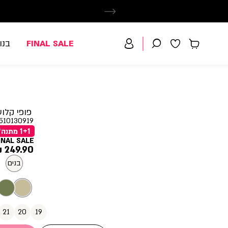
FINAL SALE
בנו
פופי קלוע
510130919
1+1 מתנה*
INAL SALE
מחיר
249.90 ₪
מוצר
בנים
21
20
19