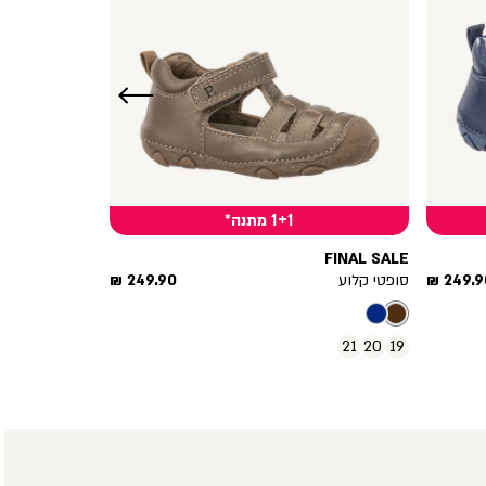
שמאלה
1+1 מתנה*
FINAL SALE
יר
מחיר
249.90
סופטי קלוע
249.90 ₪
צר
מוצר
21
20
19