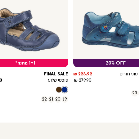
20% OFF
1+1 מתנה*
מחיר
וני חורים
223.92 ₪
FINAL SALE
מוצר
מחיר
מח
279.90 ₪
סופטי קלוע
 ₪
רגיל
מו
23
22
21
20
19