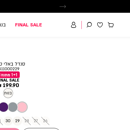
FINAL SALE
בנו
סנדל באלי ס
511000229
1+1 מתנה*
INAL SALE
מחיר
199.90 ₪
מוצר
בנות
1
30
29
28
27
26