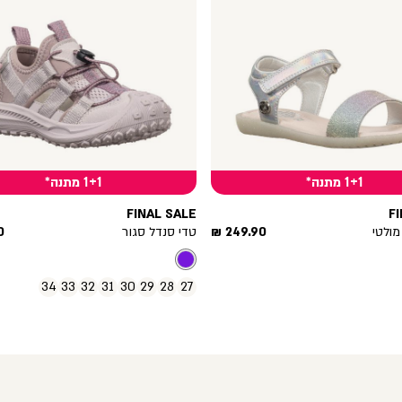
1+1 מתנה*
1+1 מתנה*
FINAL SALE
F
מחיר
מ
מולטי
249.90 ₪
טדי סנדל סגור
₪
מוצר
מ
34
33
32
31
30
29
28
27