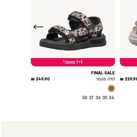
שמאלה
1+1 מתנה*
FINAL SALE
חיר
מחיר
229.90 
לולה מנומר
249.90 ₪
וצר
מוצר
38
37
36
35
34