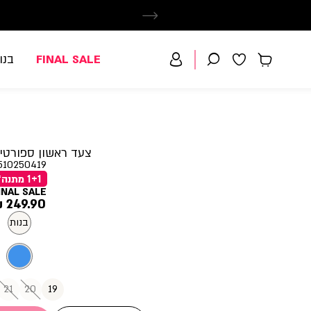
FINAL SALE
בנו
צעד ראשון ספורטיפ
510250419
1+1 מתנה*
INAL SALE
מחיר
249.90 ₪
מוצר
בנות
21
20
19