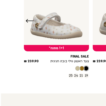
שמאלה
1+1 מתנה*
FINAL SALE
חיר
מחיר
239.90
צעד ראשון ווילי בובה חגיגית
239.90 ₪
וצר
מוצר
25
24
21
19