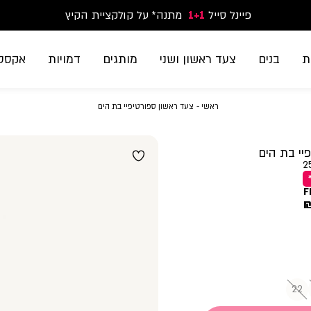
פיינל סייל
1+1
נעלי ספורט וסניקרס זוג שני החל מ-59.90
מתנה* על קולקציית הקיץ
משלוח חינם בקנייה מעל 299₪ | זמני אספקה עד 5 ימי עסקים
ת
בנים
צעד ראשון ושני
מותגים
דמויות
אקססו
ראשי
צעד
ראשי
צעד ראשון ספורטיפיי בת הים
ראשון
ספורטיפיי
בת
יי בת הים
הים
2
F
22