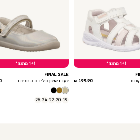
1+1 מתנה*
1+1 מתנה*
FINAL SALE
F
מחיר
מ
ודות
199.90 ₪
צעד ראשון ווילי בובה חגיגית
 ₪
מוצר
מ
25
24
22
20
19