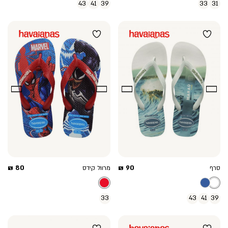
43
41
39
33
31
מחיר
מחיר
80 ₪
90 ₪
סרף
מרוול קידס
מוצר
מוצר
33
43
41
39