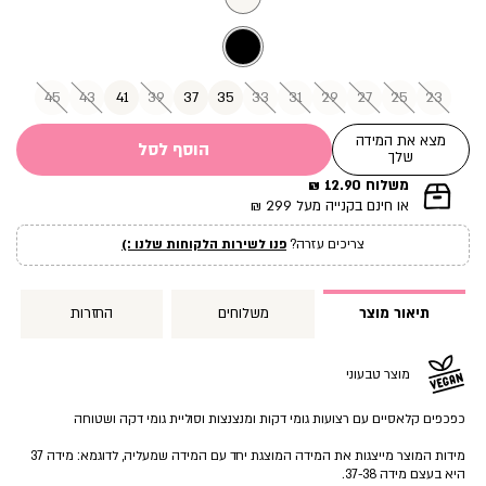
45
43
41
39
37
35
33
31
29
27
25
23
מצא את המידה
הוסף לסל
שלך
משלוח 12.90 ₪
|
או חינם בקנייה מעל 299 ₪
תומך
מכירה
צריכים עזרה?
פנו לשירות הלקוחות שלנו :)
עמוד
מוצר
(12)
תיאור מוצר
משלוחים
החזרות
מוצר טבעוני
כפכפים קלאסיים עם רצועות גומי דקות ומנצנצות וסוליית גומי דקה ושטוחה
מידות המוצר מייצגות את המידה המוצגת יחד עם המידה שמעליה, לדוגמא: מידה 37
היא בעצם מידה 37-38.