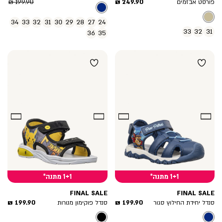
מחיר
מוצר
מחיר
199.90 ₪
249.90 ₪
פורסט אבזמים
מוצר
רגיל
34
33
32
31
30
29
28
27
24
33
32
31
36
35
1+1 מתנה*
1+1 מתנה*
FINAL SALE
FINAL SALE
מחיר
מחיר
199.90 ₪
199.90 ₪
סנדל יחידת החילוץ סגור
סנדל פוקימון מנורות
מוצר
מוצר