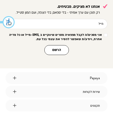
אנחנו לא מציקים. מבטיחים.
רק תוכן עם ערך אמיתי - בלי ספאם, בלי הצפה, ועם המון סטייל.
מייל
אני מסכים/ה לקבל מפפאיה מסרים שיווקיים ב
-SMS,
מייל או כל מדיה
אחרת, ויודע/ת שאפשר להסיר את עצמי בכל עת
.
הרשם
Papaya
Papaya
אודות
מועדון לקוחות
שירות
שירות לקוחות
הצהרת נגישות
לקוחות
דברו איתנו
אחריות על מוצרי החברה
שאלות ותשובות
דרושים
תקנונים
תקנונים
משלוחים
תקנון אתר
החלפות והחזרות