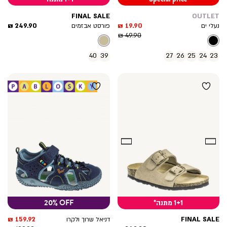
FINAL SALE
OUTLET
מחיר
מחיר
249.90 ₪
19.90 ₪
נעלי ים
פורסט אבזמים
מחיר
מוצר
מוצר
49.90 ₪
רגיל
40
39
27
26
25
24
23
1+1 מתנה*
20% OFF
מחיר
159.92 ₪
FINAL SALE
דניאל שרוך ולקרו