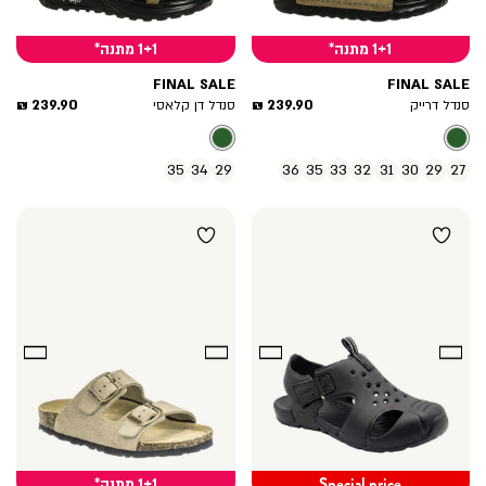
1+1 מתנה*
1+1 מתנה*
FINAL SALE
FINAL SALE
מחיר
מחיר
239.90 ₪
239.90 ₪
סנדל דרייק
סנדל דן קלאסי
מוצר
מוצר
35
34
29
36
35
33
32
31
30
29
27
Special price
1+1 מתנה*