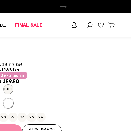
FINAL SALE
בנו
אמילה צבעו
517070124
זוג שני ב-79.90₪
מחיר
199.90 ₪
מוצר
בנות
28
27
26
25
24
מצא את המידה