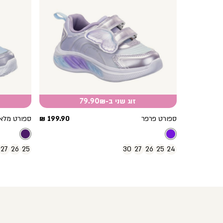
זוג שני ב-79.90₪
מחיר
ספורט פרפר
199.90 ₪
ספורט מלא
מוצר
27
26
25
30
27
26
25
24