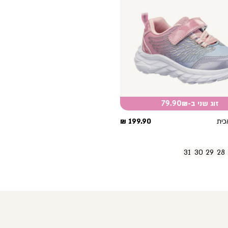
זוג שני ב-79.90₪
מחיר
כית
199.90 ₪
מוצר
31
30
29
28