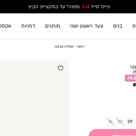
פיינל סייל
1+1
נעלי ספורט וסניקרס זוג שני החל מ-59.90
מתנה* על קולקציית הקיץ
משלוח חינם בקנייה מעל 299₪ | זמני אספקה עד 5 ימי עסקים
ת
בנים
צעד ראשון ושני
מותגים
דמויות
אקססו
ראשי
אמילה
ראשי
אמילה צבעוני
צבעוני
ני
2
31
30
29