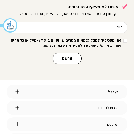
אנחנו לא מציקים. מבטיחים.
רק תוכן עם ערך אמיתי - בלי ספאם, בלי הצפה, ועם המון סטייל.
מייל
אני מסכים/ה לקבל מפפאיה מסרים שיווקיים ב
-SMS,
מייל או כל מדיה
אחרת, ויודע/ת שאפשר להסיר את עצמי בכל עת
.
הרשם
Papaya
Papaya
אודות
מועדון לקוחות
שירות
שירות לקוחות
הצהרת נגישות
לקוחות
דברו איתנו
אחריות על מוצרי החברה
שאלות ותשובות
דרושים
תקנונים
תקנונים
משלוחים
תקנון אתר
החלפות והחזרות