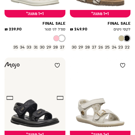
1+1 מתנה*
1+1 מתנה*
FINAL SALE
FINAL SALE
מחיר
מחיר
239.90 ₪
249.90 ₪
לקסי ניטים
סנדל לני סגור
מוצר
מוצר
35
34
33
31
30
29
28
27
30
29
28
27
26
25
24
23
22
1+1 מתנה*
1+1 מתנה*