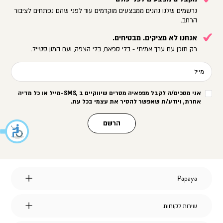
נרשמים שלנו נהנים ממבצעים מוקדמים עוד לפני שהם נפתחים לציבור
הרחב.
אנחנו לא מציקים. מבטיחים.
רק תוכן עם ערך אמיתי - בלי ספאם, בלי הצפה, ועם המון סטייל.
מייל
אני מסכים/ה לקבל מפפאיה מסרים שיווקיים ב
-SMS,
מייל או כל מדיה
אחרת, ויודע/ת שאפשר להסיר את עצמי בכל עת
.
הרשם
Papaya
Papaya
אודות
מועדון לקוחות
שירות
שירות לקוחות
הצהרת נגישות
לקוחות
דברו איתנו
אחריות על מוצרי החברה