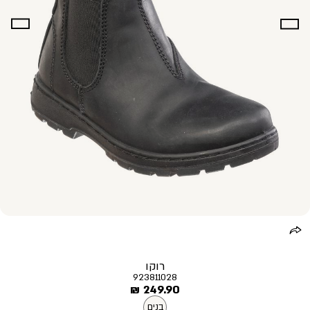
רוקו
923811028
מחיר
249.90 ₪
מוצר
בנים