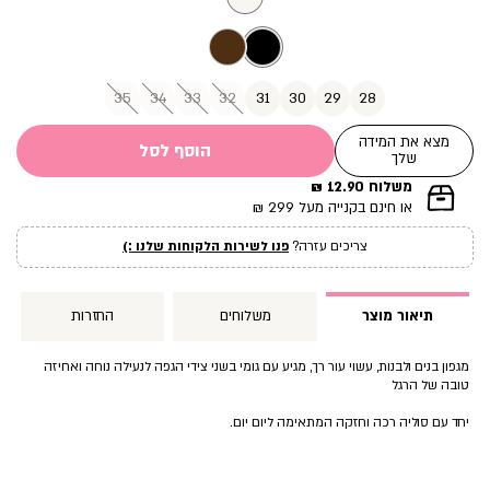
35
34
33
32
31
30
29
28
מצא את המידה
הוסף לסל
שלך
משלוח 12.90 ₪
|
או חינם בקנייה מעל 299 ₪
תומך
מכירה
צריכים עזרה?
פנו לשירות הלקוחות שלנו :)
עמוד
מוצר
(12)
תיאור מוצר
משלוחים
החזרות
מגפון בנים ולבנות, עשוי עור רך, מגיע עם גומי בשני צידי הגפה לנעילה נוחה ואחיזה
טובה של הרגל
יחד עם סוליה רכה וחזקה המתאימה ליום יום.