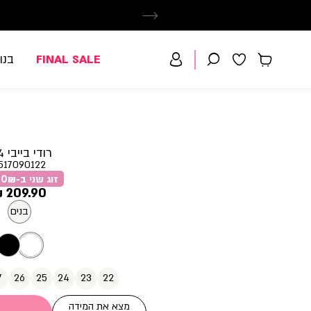
FINAL SALE
בנו
רודי בייבי 3/4
517090122
זוג שני ב-79.90₪
מחיר
209.90 ₪
מוצר
בנים
7
26
25
24
23
22
מצא את המידה