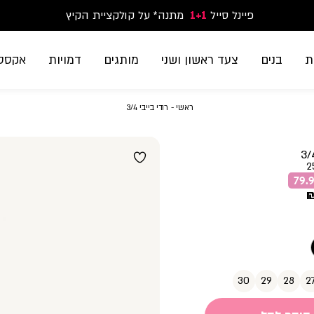
פיינל סייל
1+1
נעלי ספורט וסניקרס זוג שני החל מ-59.90
מתנה* על קולקציית הקיץ
משלוח חינם בקנייה מעל 299₪ | זמני אספקה עד 5 ימי עסקים
ת
בנים
צעד ראשון ושני
מותגים
דמויות
אקססו
ראשי
רודי
ראשי
רודי בייבי 3/4
בייבי
3/4
2
30
29
28
2