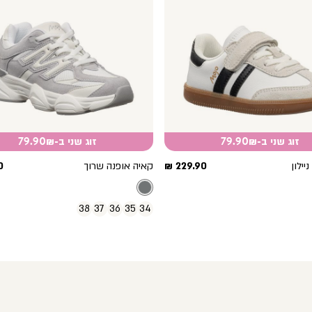
זוג שני ב-79.90₪
זוג שני ב-79.90₪
מחיר
מ
יילון
229.90 ₪
קאיה אופנה שרוך
₪
מוצר
מ
38
37
36
35
34