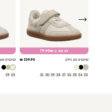
ימינה
זוג שני ב-79.90₪
מחיר
מחיר
229.90 ₪
סניקרס מון ניילון
229.90 ₪
סניקרס מון נ
מוצר
מוצר
29
23
31
30
29
28
27
26
25
24
23