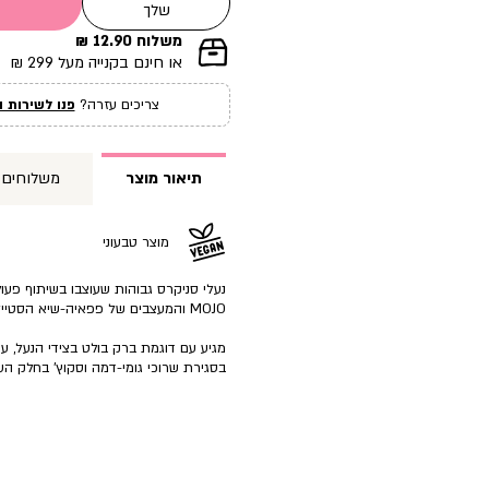
שלך
משלוח 12.90 ₪
|
או חינם בקנייה מעל 299 ₪
תומך
מכירה
צריכים עזרה?
פנו לשירות ה
עמוד
מוצר
(12)
תיאור מוצר
משלוחים
מוצר טבעוני
נעלי סניקרס גבוהות שעוצבו בשיתוף פע
MOJO והמעצבים של פפאיה-שיא הסטייל ונוחות שאינה מתפשרת.
מגיע עם דוגמת ברק בולט בצידי הנעל, עש
בסגירת שרוכי גומי-דמה וסקוץ’ בחלק העל