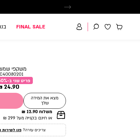
FINAL SALE
בנו
משקפי שמש
C40080201
פריט שני ב-50% הנחה
מחיר
24.90 ₪
מוצר
מצא את המידה
שלך
משלוח 12.90 ₪
|
או חינם בקנייה מעל 299 ₪
תומך
מכירה
צריכים עזרה?
פנו לשירות ה
עמוד
מוצר