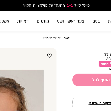
פיינל סייל
1+1
נעלי ספורט וסניקרס זוג שני החל מ-59.90
מתנה* על קולקציית הקיץ
משלוח חינם בקנייה מעל 299₪ | זמני אספקה עד 5 ימי עסקים
ת
בנים
צעד ראשון ושני
מותגים
דמויות
אקססו
ראשי
משקפי
ראשי
משקפי שמש לב
שמש
לב
 לב
AC
הוסף לסל
לקוחות שלנו :)