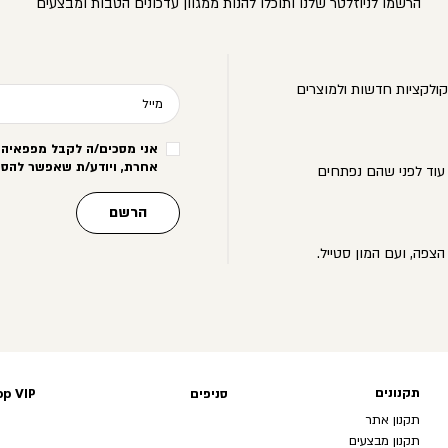
הרשמו לניוזלטר שלנו ותוכלו להנות ממגוון עדכונים הטבות ומבצעים
ולקציות חדשות ולמוצרים
מייל
אני מסכים/ה לקבל מפפאיה מ
אחרת, ויודע/ת שאפשר להסי
עוד לפני שהם נפתחים
הרשם
הצפה, ועם המון סטייל.
תקנונים
תקנונים
סניפים
p VIP
תקנון אתר
תקנון מבצעים