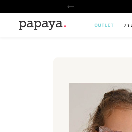
ריז
OUTLET