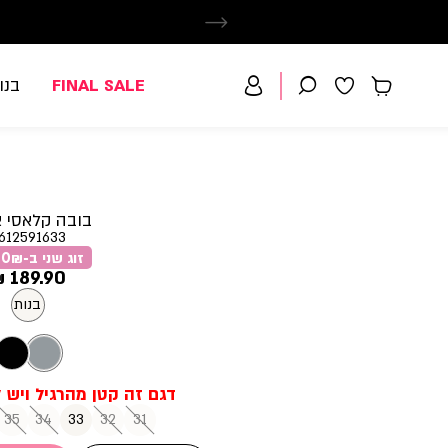
FINAL SALE
בנו
בובה קלאסי 
612591633
זוג שני ב-79.90₪
מחיר
189.90 ₪
מוצר
בנות
35
34
33
32
31