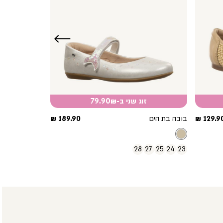
שמאלה
זוג שני ב-79.90₪
חיר
מחיר
129.90 
בובה בת הים
189.90 ₪
וצר
מוצר
28
27
25
24
23