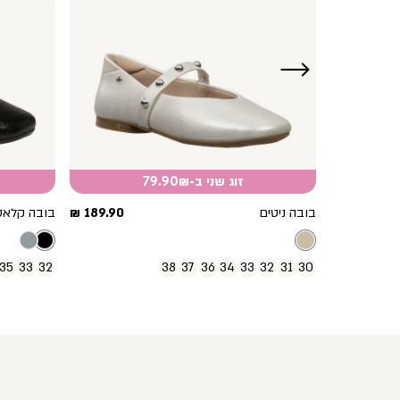
ימינה
זוג שני ב-79.90₪
מחיר
מחיר
189.90 ₪
בובה ניטים
189.90 ₪
בובה קלאס
מוצר
מוצר
35
33
32
38
37
36
34
33
32
31
30