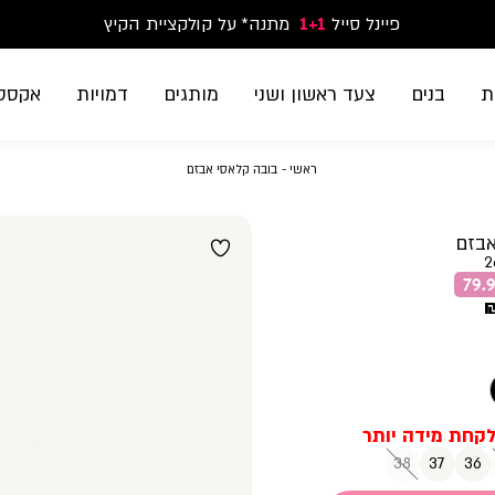
פיינל סייל
1+1
נעלי ספורט וסניקרס זוג שני החל מ-59.90
מתנה* על קולקציית הקיץ
משלוח חינם בקנייה מעל 299₪ | זמני אספקה עד 5 ימי עסקים
ת
בנים
צעד ראשון ושני
מותגים
דמויות
אקססו
ראשי
בובה
ראשי
בובה קלאסי אבזם
קלאסי
אבזם
אבזם
2
38
37
36