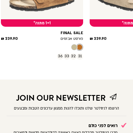
1+1 מתנה*
FINAL SALE
מחיר
מחיר
239.90 ₪
239.90 ₪
פורסט אבזמים
מוצר
מוצר
36
33
32
31
JOIN OUR NEWSLETTER
הרשמו לניוזלטר שלנו ותוכלו להנות ממגוון עדכונים הטבות ומבצעים
רואים לפני כולם
חברי הניוזלטר מקבלים הצצה ראשונה לקולקציות חדשות ולמוצרים