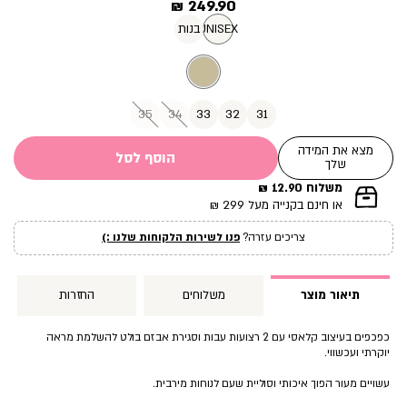
מחיר
249.90 ₪
מוצר
UNISEX
בנות
35
34
33
32
31
מצא את המידה
הוסף לסל
שלך
משלוח 12.90 ₪
|
או חינם בקנייה מעל 299 ₪
תומך
מכירה
צריכים עזרה?
פנו לשירות הלקוחות שלנו :)
עמוד
מוצר
(12)
תיאור מוצר
משלוחים
החזרות
כפכפים בעיצוב קלאסי עם 2 רצועות עבות וסגירת אבזם בולט להשלמת מראה
יוקרתי ועכשווי.
עשויים מעור הפוך איכותי וסוליית שעם לנוחות מירבית.