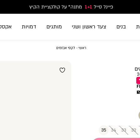
פיינל סייל
1+1
נעלי ספורט וסניקרס זוג שני החל מ-59.90
מתנה* על קולקציית הקיץ
משלוח חינם בקנייה מעל 299₪ | זמני אספקה עד 5 ימי עסקים
ת
בנים
צעד ראשון ושני
מותגים
דמויות
אקססו
ראשי
לקסי
ראשי
לקסי אבזמים
אבזמים
ים
2
F
35
34
33
32