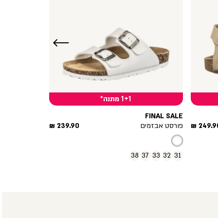
שמאלה
1+1 מתנה*
FINAL SALE
חיר
מחיר
249.90
פורסט אבזמים
239.90 ₪
וצר
מוצר
38
37
33
32
31