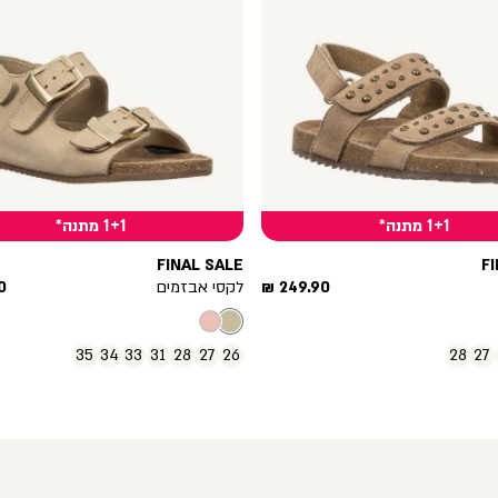
1+1 מתנה*
1+1 מתנה*
FINAL SALE
F
מחיר
מ
249.90 ₪
לקסי אבזמים
 ₪
מוצר
מ
35
34
33
31
28
27
26
28
27