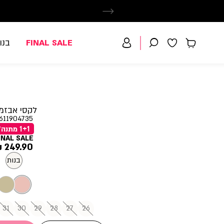
FINAL SALE
בנו
לקסי אבזמ
611904735
1+1 מתנה*
INAL SALE
מחיר
249.90 ₪
מוצר
בנות
31
30
29
28
27
26