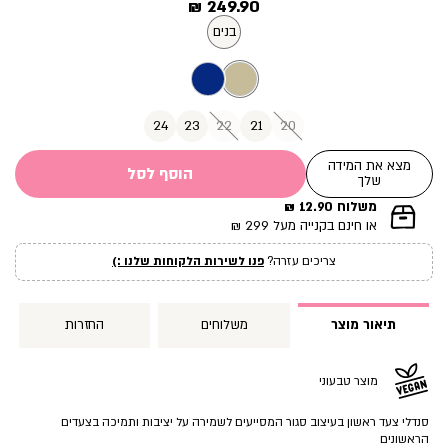
מחיר
249.90 ₪
מוצר
בנים
24
23
22
21
20
מצא את המידה
הוסף לסל
שלך
משלוח 12.90 ₪
|
או חינם בקנייה מעל 299 ₪
תומך
מכירה
צריכים עזרה?
פנו לשירות הלקוחות שלנו :)
עמוד
מוצר
(12)
תיאור מוצר
משלוחים
החזרות
מוצר טבעוני
סנדלי צעד ראשון בעיצוב סגור המסייעים לשמירה על יציבות ותמיכה בצעדים
הראשונים