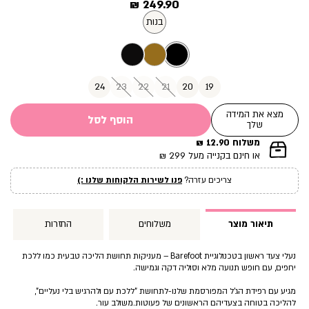
מחיר
249.90 ₪
מוצר
בנות
24
23
22
21
20
19
מצא את המידה
הוסף לסל
שלך
משלוח 12.90 ₪
|
או חינם בקנייה מעל 299 ₪
תומך
מכירה
צריכים עזרה?
פנו לשירות הלקוחות שלנו :)
עמוד
מוצר
(12)
תיאור מוצר
משלוחים
החזרות
נעלי צעד ראשון בטכנולוגיית Barefoot – מעניקות תחושת הליכה טבעית כמו ללכת
יחפים, עם חופש תנועה מלא וסוליה דקה וגמישה.
מגיע עם רפידת הג’ל המפורסמת שלנו-לתחושת ”ללכת עם ולהרגיש בלי נעליים”,
להליכה בטוחה בצעדיהם הראשונים של פעוטות.משולב עור.